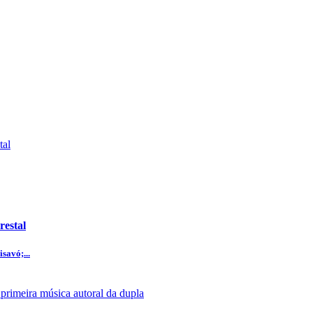
restal
savó;...