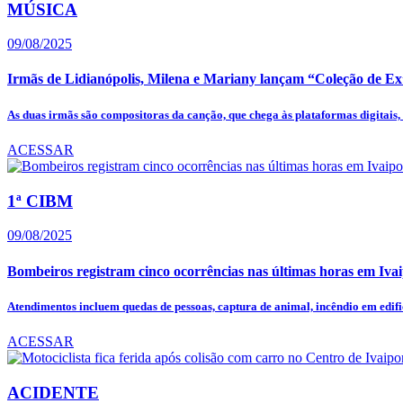
MÚSICA
09/08/2025
Irmãs de Lidianópolis, Milena e Mariany lançam “Coleção de Ex”
As duas irmãs são compositoras da canção, que chega às plataformas digitais, à
ACESSAR
1ª CIBM
09/08/2025
Bombeiros registram cinco ocorrências nas últimas horas em Iva
Atendimentos incluem quedas de pessoas, captura de animal, incêndio em edific
ACESSAR
ACIDENTE