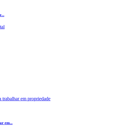
...
r em...