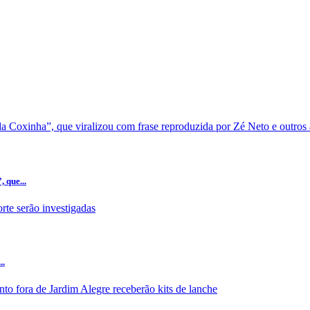
 que...
..