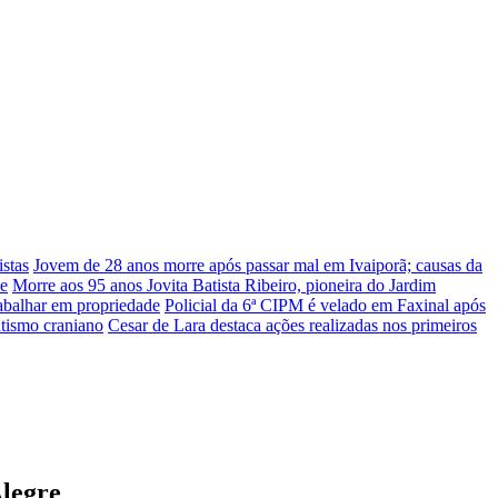
stas
Jovem de 28 anos morre após passar mal em Ivaiporã; causas da
he
Morre aos 95 anos Jovita Batista Ribeiro, pioneira do Jardim
rabalhar em propriedade
Policial da 6ª CIPM é velado em Faxinal após
atismo craniano
Cesar de Lara destaca ações realizadas nos primeiros
Alegre