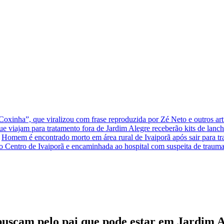
xinha”, que viralizou com frase reproduzida por Zé Neto e outros arti
que viajam para tratamento fora de Jardim Alegre receberão kits de lanc
Homem é encontrado morto em área rural de Ivaiporã após sair para t
o Centro de Ivaiporã e encaminhada ao hospital com suspeita de traum
s buscam pelo pai que pode estar em Jardim 