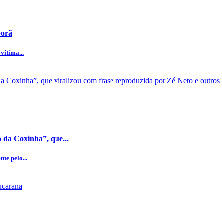
porã
vítima...
 da Coxinha”, que...
te pelo...