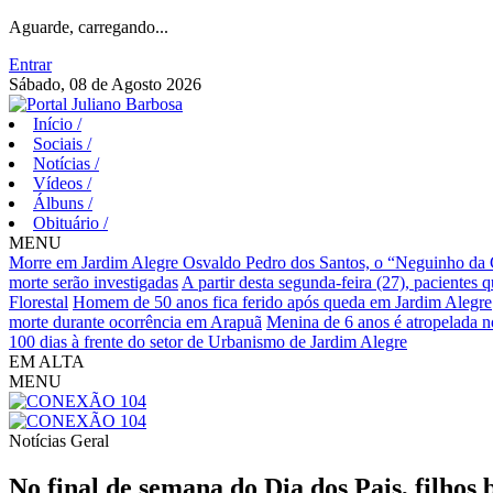
Aguarde, carregando...
Entrar
Sábado, 08 de Agosto 2026
Início
/
Sociais
/
Notícias
/
Vídeos
/
Álbuns
/
Obituário
/
MENU
Morre em Jardim Alegre Osvaldo Pedro dos Santos, o “Neguinho da Co
morte serão investigadas
A partir desta segunda-feira (27), pacientes 
Florestal
Homem de 50 anos fica ferido após queda em Jardim Alegre
morte durante ocorrência em Arapuã
Menina de 6 anos é atropelada n
100 dias à frente do setor de Urbanismo de Jardim Alegre
EM ALTA
MENU
Notícias
Geral
No final de semana do Dia dos Pais, filho