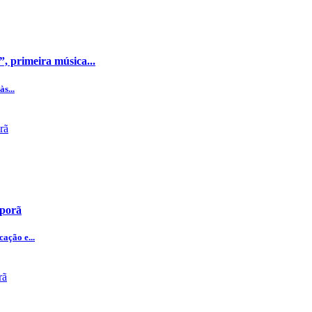
, primeira música...
s...
iporã
ação e...