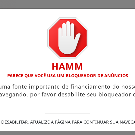
HAMM
PARECE QUE VOCÊ USA UM BLOQUEADOR DE ANÚNCIOS
 uma fonte importante de financiamento do noss
guinho da Coxinha”, que viralizou com frase reproduzida p
avegando, por favor desabilite seu bloqueador 
tigadas
A partir desta segunda-feira (27), pacientes que 
50 anos; família comunica velório e sepultamento em Ivaip
rte durante ocorrência em Arapuã
Menina de 6 anos é atr
staca ações realizadas nos primeiros 100 dias à frente do 
 DESABILITAR, ATUALIZE A PÁGINA PARA CONTINUAR SUA NAVEG
Sul, será sepultado nesta segunda-feira (27)