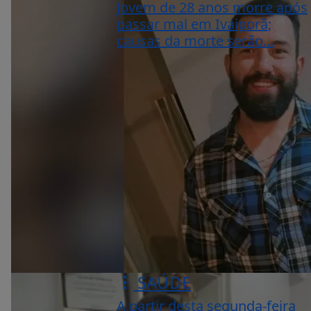
Jovem de 28 anos morre após
passar mal em Ivaiporã;
causas da morte serão...
SAÚDE
A partir desta segunda-feira