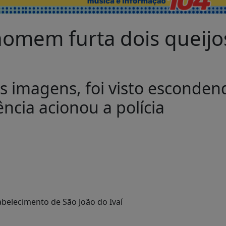
homem furta dois queij
as imagens, foi visto esconden
ncia acionou a polícia