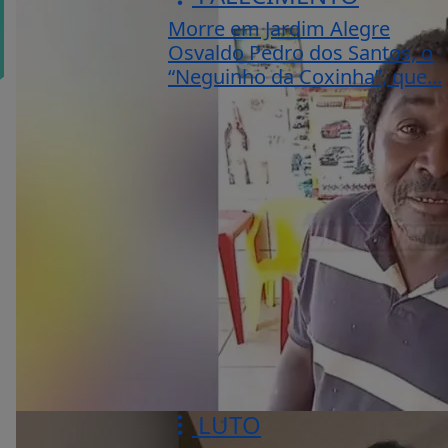
Morre em Jardim Alegre
Osvaldo Pedro dos Santos, o
“Neguinho da Coxinha”, que...
LUTO