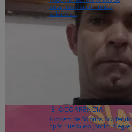
anos; família comunica
velório e...
OCORRÊNCIA
Homem de 50 anos fica ferido
após queda em Jardim Alegre