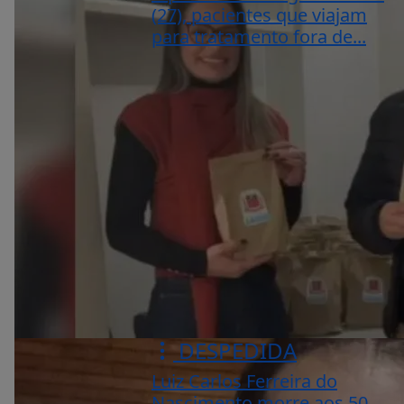
(27), pacientes que viajam
para tratamento fora de...
DESPEDIDA
Luiz Carlos Ferreira do
Nascimento morre aos 50