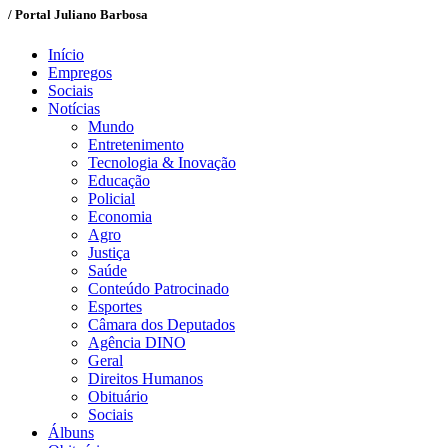
/ Portal Juliano Barbosa
Início
Empregos
Sociais
Notícias
Mundo
Entretenimento
Tecnologia & Inovação
Educação
Policial
Economia
Agro
Justiça
Saúde
Conteúdo Patrocinado
Esportes
Câmara dos Deputados
Agência DINO
Geral
Direitos Humanos
Obituário
Sociais
Álbuns