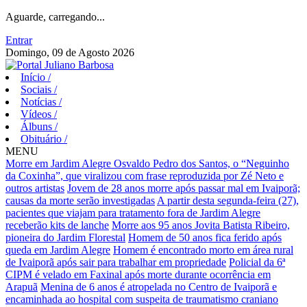
Aguarde, carregando...
Entrar
Domingo, 09 de Agosto 2026
Início
/
Sociais
/
Notícias
/
Vídeos
/
Álbuns
/
Obituário
/
MENU
Morre em Jardim Alegre Osvaldo Pedro dos Santos, o “Neguinho
da Coxinha”, que viralizou com frase reproduzida por Zé Neto e
outros artistas
Jovem de 28 anos morre após passar mal em Ivaiporã;
causas da morte serão investigadas
A partir desta segunda-feira (27),
pacientes que viajam para tratamento fora de Jardim Alegre
receberão kits de lanche
Morre aos 95 anos Jovita Batista Ribeiro,
pioneira do Jardim Florestal
Homem de 50 anos fica ferido após
queda em Jardim Alegre
Homem é encontrado morto em área rural
de Ivaiporã após sair para trabalhar em propriedade
Policial da 6ª
CIPM é velado em Faxinal após morte durante ocorrência em
Arapuã
Menina de 6 anos é atropelada no Centro de Ivaiporã e
encaminhada ao hospital com suspeita de traumatismo craniano