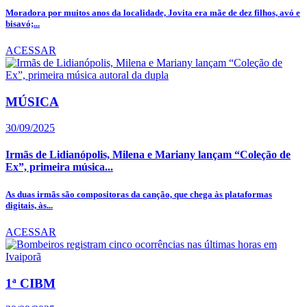
Moradora por muitos anos da localidade, Jovita era mãe de dez filhos, avó e
bisavó;...
ACESSAR
MÚSICA
30/09/2025
Irmãs de Lidianópolis, Milena e Mariany lançam “Coleção de
Ex”, primeira música...
As duas irmãs são compositoras da canção, que chega às plataformas
digitais, às...
ACESSAR
1ª CIBM