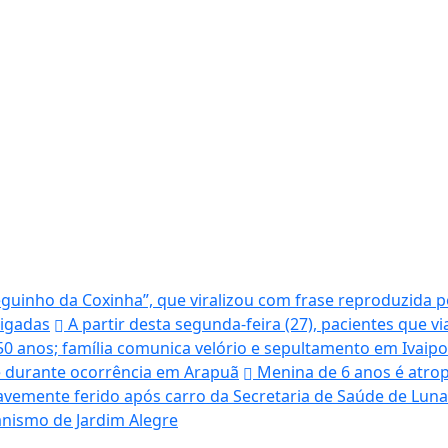
uinho da Coxinha”, que viralizou com frase reproduzida po
tigadas
A partir desta segunda-feira (27), pacientes que v
50 anos; família comunica velório e sepultamento em Ivaip
te durante ocorrência em Arapuã
Menina de 6 anos é atrop
avemente ferido após carro da Secretaria de Saúde de Lunar
banismo de Jardim Alegre