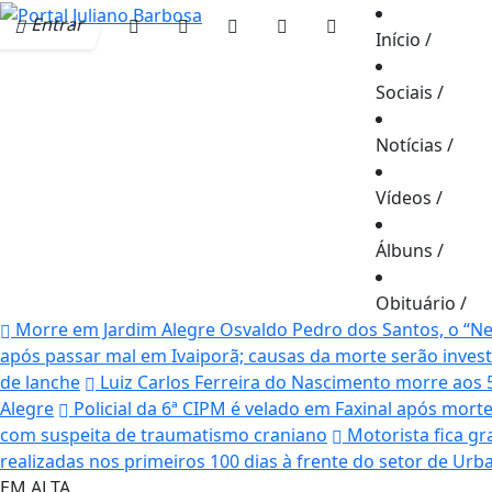
Entrar
Início
/
Sociais
/
Notícias
/
Vídeos
/
Álbuns
/
Obituário
/
Morre em Jardim Alegre Osvaldo Pedro dos Santos, o “Neg
após passar mal em Ivaiporã; causas da morte serão inves
de lanche
Luiz Carlos Ferreira do Nascimento morre aos 
Alegre
Policial da 6ª CIPM é velado em Faxinal após mor
com suspeita de traumatismo craniano
Motorista fica gr
realizadas nos primeiros 100 dias à frente do setor de Ur
EM ALTA