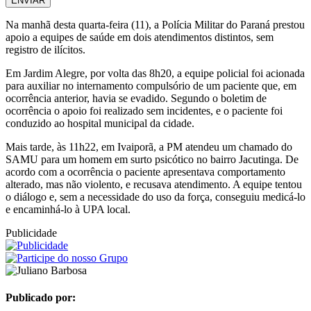
ENVIAR
Na
manhã
desta
quarta-
feira (
11),
a
Polícia
Militar
do
Paraná
prestou
apoio
a
equipes
de
saúde
em
dois
atendimentos
distintos,
sem
registro
de
ilícitos.
Em
Jardim
Alegre
,
por
volta
das
8h20,
a
equipe
policial
foi
acionada
para
auxiliar
no
internamento
compulsório
de
um
paciente
que,
em
ocorrência
anterior,
havia
se
evadido.
Segundo
o
boletim
de
ocorrência
o
apoio
foi
realizado
sem
incidentes,
e
o
paciente
foi
conduzido
ao
hospital
municipal
da
cidade.
Mais
tarde,
às
11h22,
em
Ivaiporã
,
a
PM
atendeu
um
chamado
do
SAMU
para
um
homem
em
surto
psicótico
no
bairro
Jacutinga.
De
acordo
com
a
ocorrência
o
paciente
apresentava
comportamento
alterado,
mas
não
violento,
e
recusava
atendimento.
A
equipe
tentou
o
diálogo
e,
sem
a
necessidade
do
uso
da
força,
conseguiu
medicá-
lo
e
encaminhá-
lo
à
UPA
local
.
Publicidade
Publicado por: