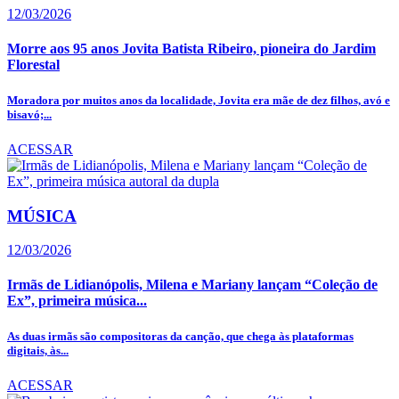
12/03/2026
Morre aos 95 anos Jovita Batista Ribeiro, pioneira do Jardim
Florestal
Moradora por muitos anos da localidade, Jovita era mãe de dez filhos, avó e
bisavó;...
ACESSAR
MÚSICA
12/03/2026
Irmãs de Lidianópolis, Milena e Mariany lançam “Coleção de
Ex”, primeira música...
As duas irmãs são compositoras da canção, que chega às plataformas
digitais, às...
ACESSAR