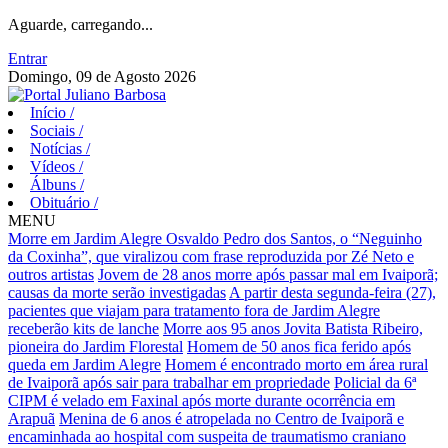
Aguarde, carregando...
Entrar
Domingo, 09 de Agosto 2026
Início
/
Sociais
/
Notícias
/
Vídeos
/
Álbuns
/
Obituário
/
MENU
Morre em Jardim Alegre Osvaldo Pedro dos Santos, o “Neguinho
da Coxinha”, que viralizou com frase reproduzida por Zé Neto e
outros artistas
Jovem de 28 anos morre após passar mal em Ivaiporã;
causas da morte serão investigadas
A partir desta segunda-feira (27),
pacientes que viajam para tratamento fora de Jardim Alegre
receberão kits de lanche
Morre aos 95 anos Jovita Batista Ribeiro,
pioneira do Jardim Florestal
Homem de 50 anos fica ferido após
queda em Jardim Alegre
Homem é encontrado morto em área rural
de Ivaiporã após sair para trabalhar em propriedade
Policial da 6ª
CIPM é velado em Faxinal após morte durante ocorrência em
Arapuã
Menina de 6 anos é atropelada no Centro de Ivaiporã e
encaminhada ao hospital com suspeita de traumatismo craniano