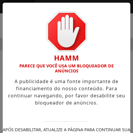
Entrar
MENU
LEGRE OSVALDO PEDRO DOS SANTOS, O “NEGUINHO DA COXIN
HAMM
PARECE QUE VOCÊ USA UM BLOQUEADOR DE
ANÚNCIOS
A publicidade é uma fonte importante de
NOTÍCIAS
GERAL
financiamento do nosso conteúdo. Para
Problema operacional na bomba do
continuar navegando, por favor desabilite seu
bloqueador de anúncios.
poço principal afeta abastecimento
de água em Jardim Alegre
A previsão é de normalização no período
da noite deste domingo (14), de forma
APÓS DESABILITAR, ATUALIZE A PÁGINA PARA CONTINUAR SUA