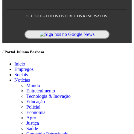
SEU SITE - TODOS OS DIREITOS RESERVADOS.
/ Portal Juliano Barbosa
Início
Empregos
Sociais
Notícias
Mundo
Entretenimento
Tecnologia & Inovação
Educação
Policial
Economia
Agro
Justiça
Saúde
Conteúdo Patrocinado