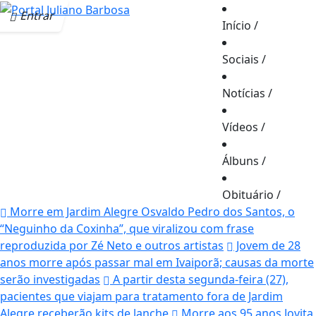
Entrar
Início
/
Sociais
/
Notícias
/
Vídeos
/
Álbuns
/
Obituário
/
Morre em Jardim Alegre Osvaldo Pedro dos Santos, o
“Neguinho da Coxinha”, que viralizou com frase
reproduzida por Zé Neto e outros artistas
Jovem de 28
anos morre após passar mal em Ivaiporã; causas da morte
serão investigadas
A partir desta segunda-feira (27),
pacientes que viajam para tratamento fora de Jardim
Alegre receberão kits de lanche
Morre aos 95 anos Jovita