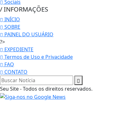
Sociais
/ INFORMAÇÕES
INÍCIO
SOBRE
PAINEL DO USUÁRIO
?>
EXPEDIENTE
Termos de Uso e Privacidade
FAQ
CONTATO
Termos de Uso e Privacidade
Seu Site - Todos os direitos reservados.
Esse site utiliza cookies para melhorar sua
experiência de navegação. Ao continuar o acesso,
entendemos que você concorda com nossos Termos
de Uso e Privacidade.
PARA MAIS INFORMAÇÕES,
ACESSE NOSSOS TERMOS
CLICANDO AQUI