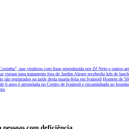
xinha”, que viralizou com frase reproduzida por Zé Neto e outros arti
que viajam para tratamento fora de Jardim Alegre receberão kits de lanc
to são registrados na tarde desta quarta-feira em Ivaiporã
Homem de 50 a
e 6 anos é atropelada no Centro de Ivaiporã e encaminhada ao hospita
ira
a pessoas com deficiência