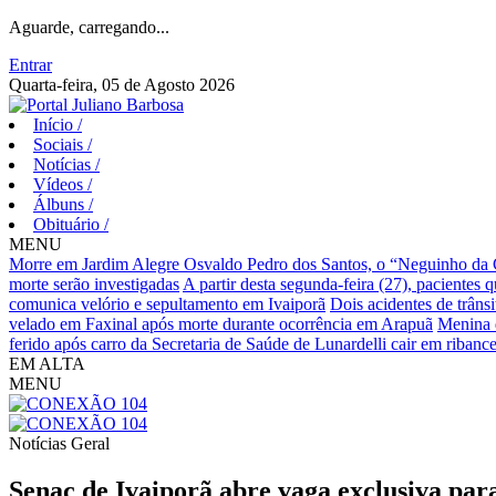
Aguarde, carregando...
Entrar
Quarta-feira, 05 de Agosto 2026
Início
/
Sociais
/
Notícias
/
Vídeos
/
Álbuns
/
Obituário
/
MENU
Morre em Jardim Alegre Osvaldo Pedro dos Santos, o “Neguinho da Co
morte serão investigadas
A partir desta segunda-feira (27), pacientes 
comunica velório e sepultamento em Ivaiporã
Dois acidentes de trânsi
velado em Faxinal após morte durante ocorrência em Arapuã
Menina d
ferido após carro da Secretaria de Saúde de Lunardelli cair em ribance
EM ALTA
MENU
Notícias
Geral
Senac de Ivaiporã abre vaga exclusiva par