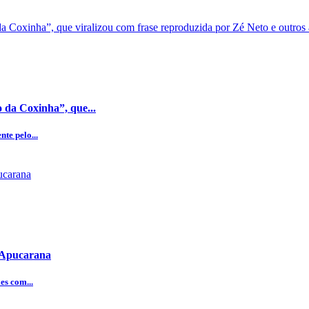
 da Coxinha”, que...
te pelo...
e Apucarana
es com...