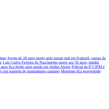
stas
Jovem de 28 anos morre após passar mal em Ivaiporã; causas da
he
Luiz Carlos Ferreira do Nascimento morre aos 50 anos; família
nos fica ferido após queda em Jardim Alegre
Policial da 6ª CIPM é
l com suspeita de traumatismo craniano
Motorista fica gravemente