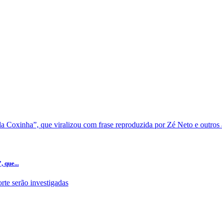
 que...
..