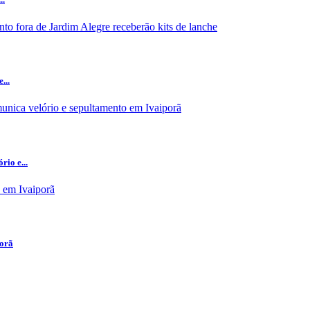
...
io e...
porã