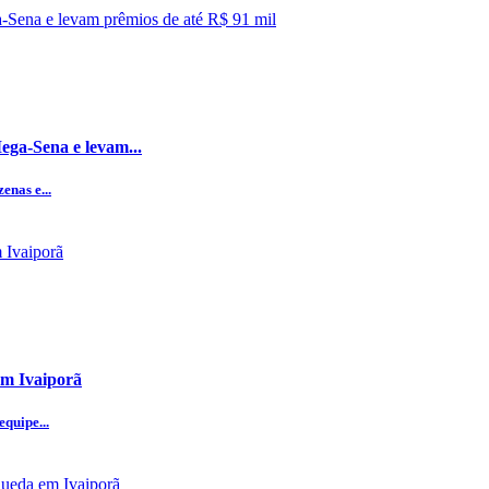
ega-Sena e levam...
enas e...
em Ivaiporã
quipe...