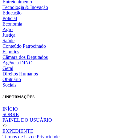
Entretenimento
Tecnologia & Inovação
Educação
Policial
Economia
Agro
Justiça
Saúde
Conteúdo Patrocinado
Esportes
Câmara dos Deputados
Agência DINO
Geral
Direitos Humanos
Obituário
Sociais
/ INFORMAÇÕES
INÍCIO
SOBRE
PAINEL DO USUÁRIO
?>
EXPEDIENTE
Termos de Uso e Privacidade