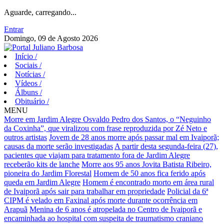
Aguarde, carregando...
Entrar
Domingo, 09 de Agosto 2026
Início
/
Sociais
/
Notícias
/
Vídeos
/
Álbuns
/
Obituário
/
MENU
Morre em Jardim Alegre Osvaldo Pedro dos Santos, o “Neguinho
da Coxinha”, que viralizou com frase reproduzida por Zé Neto e
outros artistas
Jovem de 28 anos morre após passar mal em Ivaiporã;
causas da morte serão investigadas
A partir desta segunda-feira (27),
pacientes que viajam para tratamento fora de Jardim Alegre
receberão kits de lanche
Morre aos 95 anos Jovita Batista Ribeiro,
pioneira do Jardim Florestal
Homem de 50 anos fica ferido após
queda em Jardim Alegre
Homem é encontrado morto em área rural
de Ivaiporã após sair para trabalhar em propriedade
Policial da 6ª
CIPM é velado em Faxinal após morte durante ocorrência em
Arapuã
Menina de 6 anos é atropelada no Centro de Ivaiporã e
encaminhada ao hospital com suspeita de traumatismo craniano