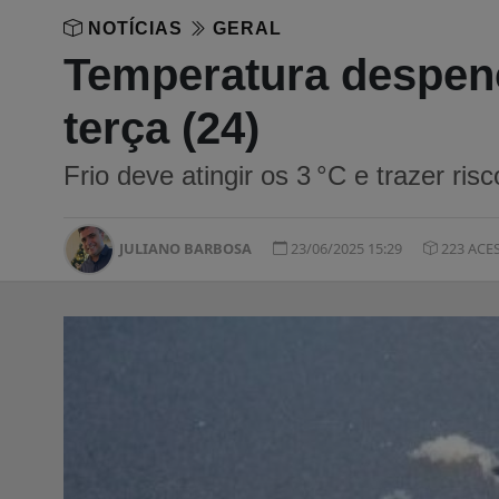
NOTÍCIAS
GERAL
Temperatura despen
terça (24)
Frio deve atingir os 3 °C e trazer ri
JULIANO BARBOSA
23/06/2025 15:29
223 ACE