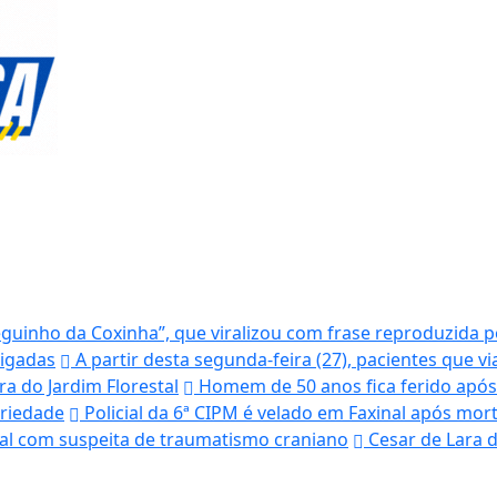
uinho da Coxinha”, que viralizou com frase reproduzida po
tigadas
A partir desta segunda-feira (27), pacientes que v
ra do Jardim Florestal
Homem de 50 anos fica ferido após
priedade
Policial da 6ª CIPM é velado em Faxinal após mo
tal com suspeita de traumatismo craniano
Cesar de Lara d