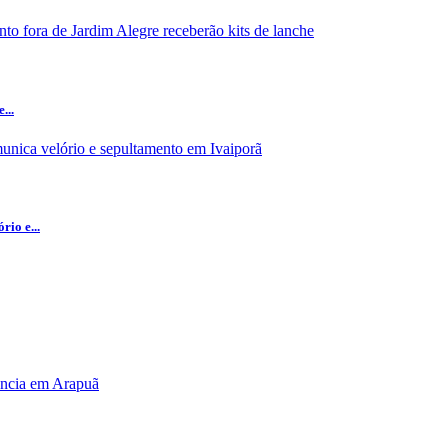
...
io e...