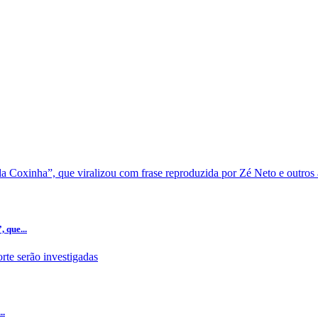
 que...
..