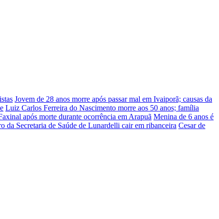
stas
Jovem de 28 anos morre após passar mal em Ivaiporã; causas da
he
Luiz Carlos Ferreira do Nascimento morre aos 50 anos; família
Faxinal após morte durante ocorrência em Arapuã
Menina de 6 anos é
ro da Secretaria de Saúde de Lunardelli cair em ribanceira
Cesar de