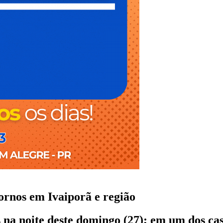
ornos em Ivaiporã e região
 na noite deste domingo (27); em um dos ca