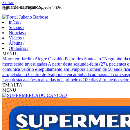
Entrar
Aguarde, carregando...
Quinta-feira, 06 de Agosto 2026
Início
/
Sociais
/
Notícias
/
Vídeos
/
Álbuns
/
Obituário
/
MENU
Morre em Jardim Alegre Osvaldo Pedro dos Santos, o “Neguinho da Co
morte serão investigadas
A partir desta segunda-feira (27), pacientes 
comunica velório e sepultamento em Ivaiporã
Homem de 50 anos fica 
atropelada no Centro de Ivaiporã e encaminhada ao hospital com susp
Lara destaca ações realizadas nos primeiros 100 dias à frente do set
EM ALTA
MENU