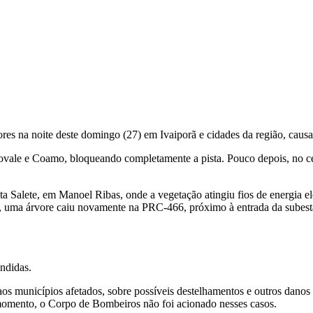
es na noite deste domingo (27) em Ivaiporã e cidades da região, caus
povale e Coamo, bloqueando completamente a pista. Pouco depois, no c
Salete, em Manoel Ribas, onde a vegetação atingiu fios de energia elé
, uma árvore caiu novamente na PRC-466, próximo à entrada da subesta
endidas.
os municípios afetados, sobre possíveis destelhamentos e outros danos e
momento, o Corpo de Bombeiros não foi acionado nesses casos.