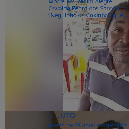
Morre em Jardim Alegre
Osvaldo Pedro dos Santos, o
“Neguinho da Coxinha”, que...
LUTO
Jovem de 28 anos morre após