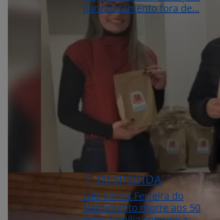
para tratamento fora de...
DESPEDIDA
Luiz Carlos Ferreira do
Nascimento morre aos 50
anos; família comunica