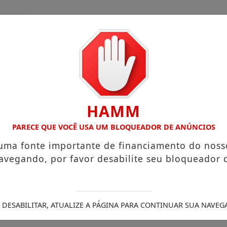
HAMM
PARECE QUE VOCÊ USA UM BLOQUEADOR DE ANÚNCIOS
 uma fonte importante de financiamento do noss
guinho da Coxinha”, que viralizou com frase reproduzida p
avegando, por favor desabilite seu bloqueador 
tigadas
A partir desta segunda-feira (27), pacientes que 
50 anos; família comunica velório e sepultamento em Ivaip
rido após queda em Jardim Alegre
Policial da 6ª CIPM é
iporã e encaminhada ao hospital com suspeita de traumati
 DESABILITAR, ATUALIZE A PÁGINA PARA CONTINUAR SUA NAVEG
ra