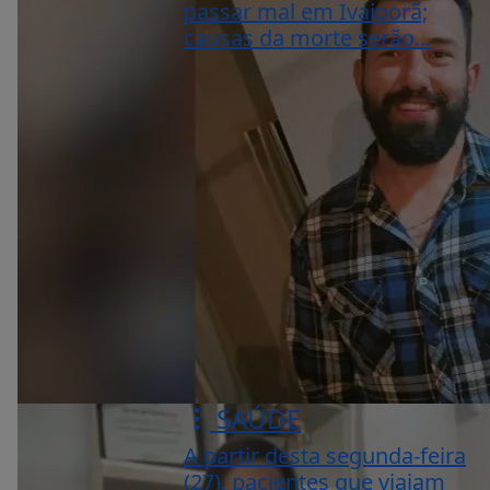
passar mal em Ivaiporã;
causas da morte serão...
SAÚDE
A partir desta segunda-feira
(27), pacientes que viajam