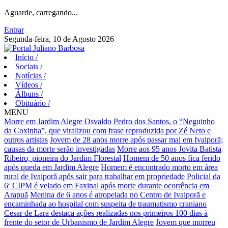
Aguarde, carregando...
Entrar
Segunda-feira, 10 de Agosto 2026
Início
/
Sociais
/
Notícias
/
Vídeos
/
Álbuns
/
Obituário
/
MENU
Morre em Jardim Alegre Osvaldo Pedro dos Santos, o “Neguinho
da Coxinha”, que viralizou com frase reproduzida por Zé Neto e
outros artistas
Jovem de 28 anos morre após passar mal em Ivaiporã;
causas da morte serão investigadas
Morre aos 95 anos Jovita Batista
Ribeiro, pioneira do Jardim Florestal
Homem de 50 anos fica ferido
após queda em Jardim Alegre
Homem é encontrado morto em área
rural de Ivaiporã após sair para trabalhar em propriedade
Policial da
6ª CIPM é velado em Faxinal após morte durante ocorrência em
Arapuã
Menina de 6 anos é atropelada no Centro de Ivaiporã e
encaminhada ao hospital com suspeita de traumatismo craniano
Cesar de Lara destaca ações realizadas nos primeiros 100 dias à
frente do setor de Urbanismo de Jardim Alegre
Jovem que morreu