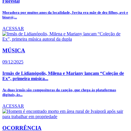
Florestal
Moradora por muitos anos da localidade, Jovita era mãe de dez filhos, avó e
bisavó;...
ACESSAR
MÚSICA
09/12/2025
Irmãs de Lidianópolis, Milena e Mariany lançam “Coleção de
Ex”, primeira música...
As duas irmãs são compositoras da canção, que chega às plataformas
digitais, às...
ACESSAR
OCORRÊNCIA