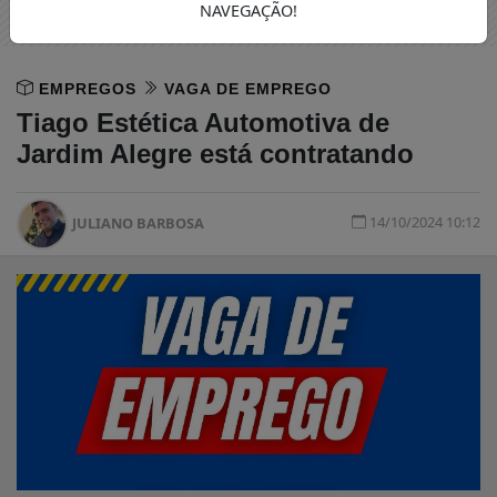
NAVEGAÇÃO!
EMPREGOS
VAGA DE EMPREGO
Tiago Estética Automotiva de
Jardim Alegre está contratando
14/10/2024 10:12
JULIANO BARBOSA