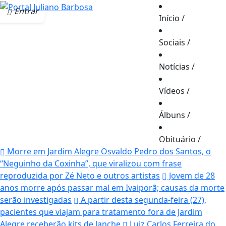
Entrar
Início
/
Sociais
/
Notícias
/
Vídeos
/
Álbuns
/
Obituário
/
Morre em Jardim Alegre Osvaldo Pedro dos Santos, o
“Neguinho da Coxinha”, que viralizou com frase
reproduzida por Zé Neto e outros artistas
Jovem de 28
anos morre após passar mal em Ivaiporã; causas da morte
serão investigadas
A partir desta segunda-feira (27),
pacientes que viajam para tratamento fora de Jardim
Alegre receberão kits de lanche
Luiz Carlos Ferreira do