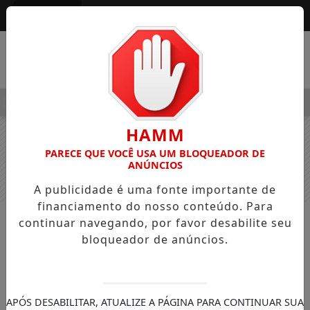
Entrar
MENU
ALEGRE OSVALDO PEDRO DOS SANTOS, O “NEGUINHO DA COXI
HAMM
PARECE QUE VOCÊ USA UM BLOQUEADOR DE
ANÚNCIOS
A publicidade é uma fonte importante de
financiamento do nosso conteúdo. Para
continuar navegando, por favor desabilite seu
NOTÍCIAS
GERAL
bloqueador de anúncios.
Após acidente com esposa grávida,
pai conhece filho recém-nascido
após 10 dias internado
APÓS DESABILITAR, ATUALIZE A PÁGINA PARA CONTINUAR SUA
Alexandre ficou em observação após