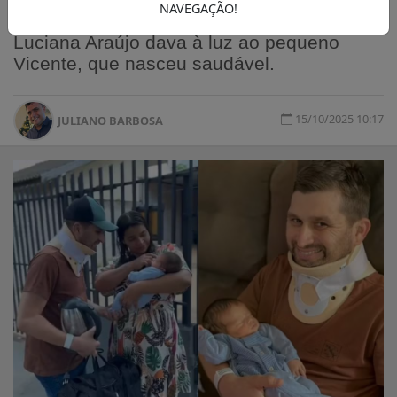
NAVEGAÇÃO!
capotamento na PR-482, enquanto esposa
Luciana Araújo dava à luz ao pequeno
Vicente, que nasceu saudável.
15/10/2025 10:17
JULIANO BARBOSA