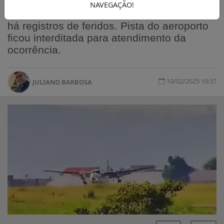
NAVEGAÇÃO!
Quatro pessoas estavam na aeronave; não
há registros de feridos. Pista do aeroporto
ficou interditada para atendimento da
ocorrência.
10/02/2025 10:37
JULIANO BARBOSA