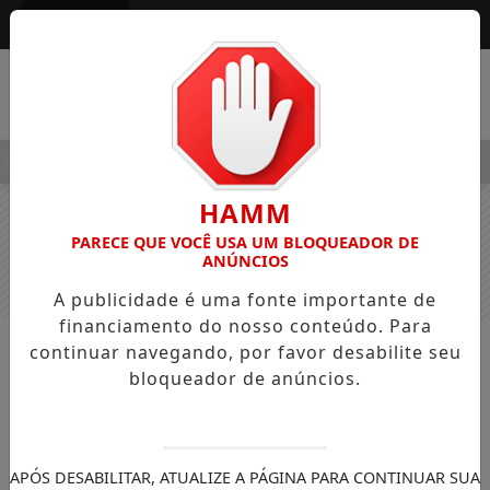
Entrar
MENU
ALEGRE OSVALDO PEDRO DOS SANTOS, O “NEGUINHO DA COXIN
HAMM
PARECE QUE VOCÊ USA UM BLOQUEADOR DE
ANÚNCIOS
A publicidade é uma fonte importante de
financiamento do nosso conteúdo. Para
continuar navegando, por favor desabilite seu
NOTÍCIAS
GERAL
bloqueador de anúncios.
Após problemas no trem de pouso,
avião que saiu de Maringá faz
pouso de barriga no aeroporto de
APÓS DESABILITAR, ATUALIZE A PÁGINA PARA CONTINUAR SUA
Sorocaba