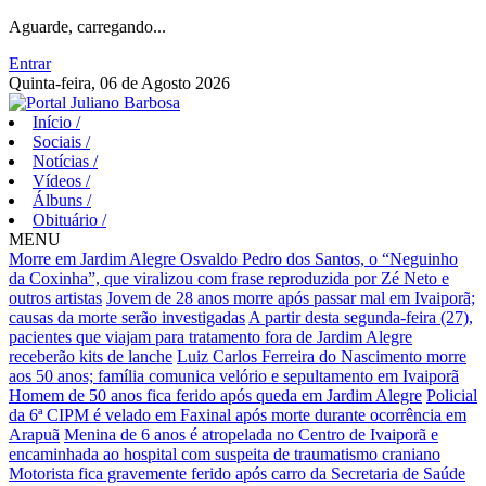
Aguarde, carregando...
Entrar
Quinta-feira, 06 de Agosto 2026
Início
/
Sociais
/
Notícias
/
Vídeos
/
Álbuns
/
Obituário
/
MENU
Morre em Jardim Alegre Osvaldo Pedro dos Santos, o “Neguinho
da Coxinha”, que viralizou com frase reproduzida por Zé Neto e
outros artistas
Jovem de 28 anos morre após passar mal em Ivaiporã;
causas da morte serão investigadas
A partir desta segunda-feira (27),
pacientes que viajam para tratamento fora de Jardim Alegre
receberão kits de lanche
Luiz Carlos Ferreira do Nascimento morre
aos 50 anos; família comunica velório e sepultamento em Ivaiporã
Homem de 50 anos fica ferido após queda em Jardim Alegre
Policial
da 6ª CIPM é velado em Faxinal após morte durante ocorrência em
Arapuã
Menina de 6 anos é atropelada no Centro de Ivaiporã e
encaminhada ao hospital com suspeita de traumatismo craniano
Motorista fica gravemente ferido após carro da Secretaria de Saúde