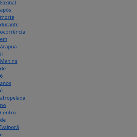
Faxinal
após
morte
durante
ocorrência
em
Arapuã
Menina
de
6
anos
é
atropelada
no
Centro
de
Ivaiporã
e