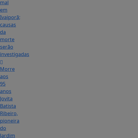
mal
em
Ivaiporã;
causas
da
morte
serão
investigadas
Morre
aos
95
anos
Jovita
Batista
Ribeiro,
pioneira
do
Jardim