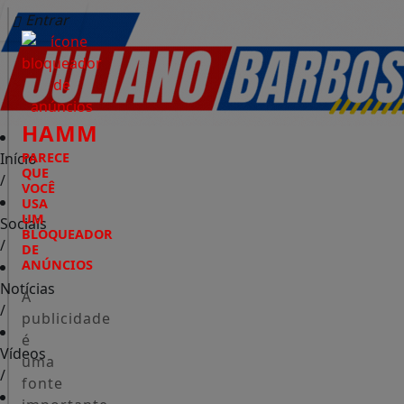
Entrar
HAMM
Início
PARECE
QUE
/
VOCÊ
USA
UM
Sociais
BLOQUEADOR
/
DE
ANÚNCIOS
Notícias
A
/
publicidade
é
Vídeos
uma
/
fonte