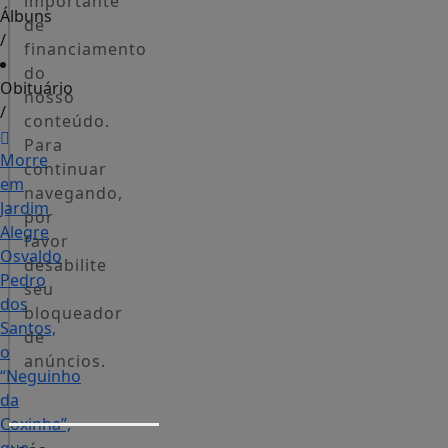
importante
Álbuns
de
/
financiamento
do
Obituário
nosso
/
conteúdo.
Para
Morre
continuar
em
navegando,
Jardim
por
Alegre
favor
Osvaldo
desabilite
Pedro
seu
dos
bloqueador
Santos,
de
o
anúncios.
“Neguinho
da
Coxinha”,