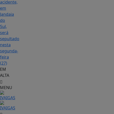
acidente,
em
Jandaia
do
Sul,
será
sepultado
nesta
segunda-
feira
(27)
EM
ALTA
MENU