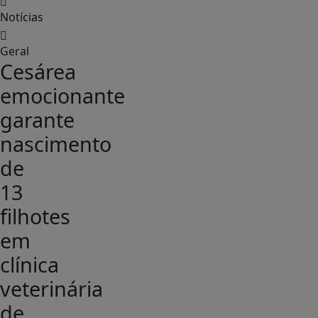
Notícias
Geral
Cesárea
emocionante
garante
nascimento
de
13
filhotes
em
clínica
veterinária
de