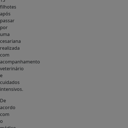
13
filhotes
após
passar
por
uma
cesariana
realizada
com
acompanhamento
veterinário
e
cuidados
intensivos.
De
acordo
com
o