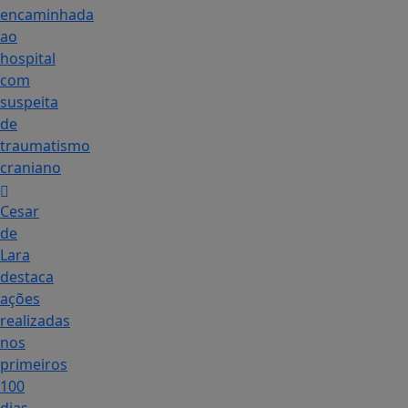
encaminhada
ao
hospital
com
suspeita
de
traumatismo
craniano
Cesar
de
Lara
destaca
ações
realizadas
nos
primeiros
100