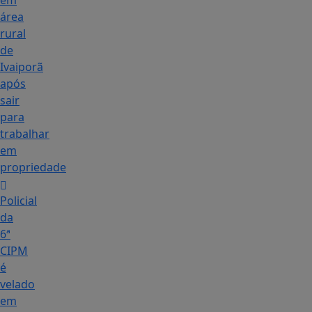
em
área
rural
de
Ivaiporã
após
sair
para
trabalhar
em
propriedade
Policial
da
6ª
CIPM
é
velado
em