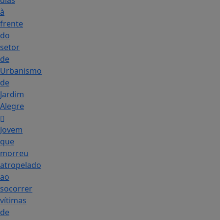
dias
à
frente
do
setor
de
Urbanismo
de
Jardim
Alegre
Jovem
que
morreu
atropelado
ao
socorrer
vítimas
de