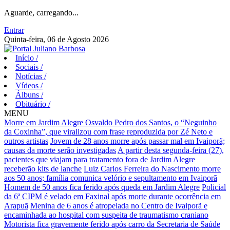
Aguarde, carregando...
Entrar
Quinta-feira, 06 de Agosto 2026
Início
/
Sociais
/
Notícias
/
Vídeos
/
Álbuns
/
Obituário
/
MENU
Morre em Jardim Alegre Osvaldo Pedro dos Santos, o “Neguinho
da Coxinha”, que viralizou com frase reproduzida por Zé Neto e
outros artistas
Jovem de 28 anos morre após passar mal em Ivaiporã;
causas da morte serão investigadas
A partir desta segunda-feira (27),
pacientes que viajam para tratamento fora de Jardim Alegre
receberão kits de lanche
Luiz Carlos Ferreira do Nascimento morre
aos 50 anos; família comunica velório e sepultamento em Ivaiporã
Homem de 50 anos fica ferido após queda em Jardim Alegre
Policial
da 6ª CIPM é velado em Faxinal após morte durante ocorrência em
Arapuã
Menina de 6 anos é atropelada no Centro de Ivaiporã e
encaminhada ao hospital com suspeita de traumatismo craniano
Motorista fica gravemente ferido após carro da Secretaria de Saúde