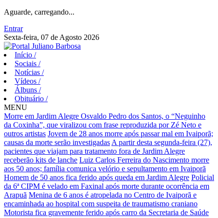
Aguarde, carregando...
Entrar
Sexta-feira, 07 de Agosto 2026
Início
/
Sociais
/
Notícias
/
Vídeos
/
Álbuns
/
Obituário
/
MENU
Morre em Jardim Alegre Osvaldo Pedro dos Santos, o “Neguinho
da Coxinha”, que viralizou com frase reproduzida por Zé Neto e
outros artistas
Jovem de 28 anos morre após passar mal em Ivaiporã;
causas da morte serão investigadas
A partir desta segunda-feira (27),
pacientes que viajam para tratamento fora de Jardim Alegre
receberão kits de lanche
Luiz Carlos Ferreira do Nascimento morre
aos 50 anos; família comunica velório e sepultamento em Ivaiporã
Homem de 50 anos fica ferido após queda em Jardim Alegre
Policial
da 6ª CIPM é velado em Faxinal após morte durante ocorrência em
Arapuã
Menina de 6 anos é atropelada no Centro de Ivaiporã e
encaminhada ao hospital com suspeita de traumatismo craniano
Motorista fica gravemente ferido após carro da Secretaria de Saúde