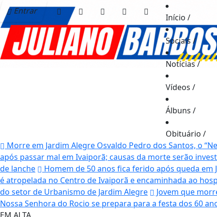
Entrar
Início
/
Sociais
/
Notícias
/
Vídeos
/
Álbuns
/
Obituário
/
Morre em Jardim Alegre Osvaldo Pedro dos Santos, o “Neg
após passar mal em Ivaiporã; causas da morte serão inves
de lanche
Homem de 50 anos fica ferido após queda em J
é atropelada no Centro de Ivaiporã e encaminhada ao hosp
do setor de Urbanismo de Jardim Alegre
Jovem que morreu
Nossa Senhora do Rocio se prepara para a festa dos 60 an
EM ALTA