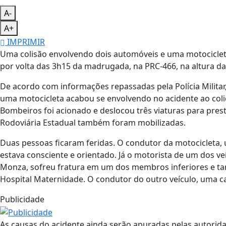
A-
A+
IMPRIMIR
Uma colisão envolvendo dois automóveis e uma motocicleta
por volta das 3h15 da madrugada, na PRC-466, na altura da
De acordo com informações repassadas pela Polícia Militar, 
uma motocicleta acabou se envolvendo no acidente ao colid
Bombeiros foi acionado e deslocou três viaturas para pres
Rodoviária Estadual também foram mobilizadas.
Duas pessoas ficaram feridas. O condutor da motocicleta,
estava consciente e orientado. Já o motorista de um dos v
Monza, sofreu fratura em um dos membros inferiores e ta
Hospital Maternidade. O condutor do outro veículo, uma 
Publicidade
As causas do acidente ainda serão apuradas pelas autorid