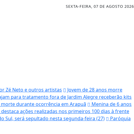
SEXTA-FEIRA, 07 DE AGOSTO 2026
r Zé Neto e outros artistas
Jovem de 28 anos morre
iajam para tratamento fora de Jardim Alegre receberão kits
ós morte durante ocorrência em Arapuã
Menina de 6 anos
 destaca ações realizadas nos primeiros 100 dias à frente
 Sul, será sepultado nesta segunda-feira (27)
Paróquia