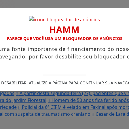
HAMM
PARECE QUE VOCÊ USA UM BLOQUEADOR DE ANÚNCIOS
 uma fonte importante de financiamento do noss
avegando, por favor desabilite seu bloqueador 
 DESABILITAR, ATUALIZE A PÁGINA PARA CONTINUAR SUA NAVEG
uinho da Coxinha”, que viralizou com frase reproduzida po
tigadas
A partir desta segunda-feira (27), pacientes que v
ra do Jardim Florestal
Homem de 50 anos fica ferido após
priedade
Policial da 6ª CIPM é velado em Faxinal após mo
tal com suspeita de traumatismo craniano
Cesar de Lara d