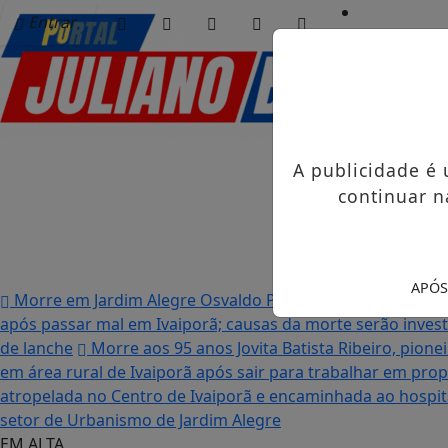
Entrar
Início
/
Sociais
/
Notícias
/
A publicidade é
Vídeos
/
continuar n
Álbuns
/
Obituário
/
APÓS
Morre em Jardim Alegre Osvaldo Pedro dos Santos, o “Neg
após passar mal em Ivaiporã; causas da morte serão inves
de lanche
Morre aos 95 anos Jovita Batista Ribeiro, pionei
em área rural de Ivaiporã após sair para trabalhar em pro
atropelada no Centro de Ivaiporã e encaminhada ao hospi
setor de Urbanismo de Jardim Alegre
EM ALTA