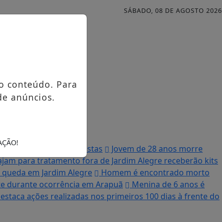
SÁBADO, 08 DE AGOSTO 2026
o conteúdo. Para
de anúncios.
AÇÃO!
r Zé Neto e outros artistas
Jovem de 28 anos morre
iajam para tratamento fora de Jardim Alegre receberão kits
 queda em Jardim Alegre
Homem é encontrado morto
rte durante ocorrência em Arapuã
Menina de 6 anos é
estaca ações realizadas nos primeiros 100 dias à frente do