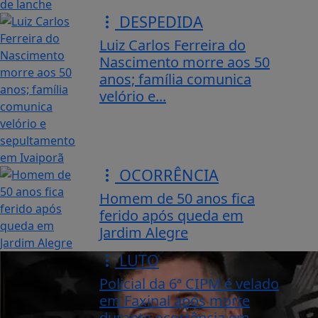
DESPEDIDA
Luiz Carlos Ferreira do
Nascimento morre aos 50
anos; família comunica
velório e...
OCORRÊNCIA
Homem de 50 anos fica
ferido após queda em
Jardim Alegre
LUTO
Policial da 6ª CIPM é velado
em Faxinal após morte
durante ocorrência em