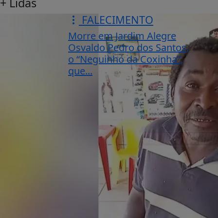
+ Lidas
FALECIMENTO
Morre em Jardim Alegre
Osvaldo Pedro dos Santos,
o “Neguinho da Coxinha”,
que...