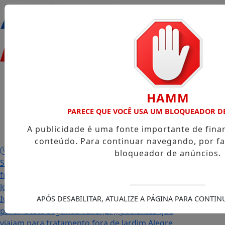
Entrar
Início
/
Sociais
/
Notícias
/
Vídeos
/
HAMM
PARECE QUE VOCÊ USA UM BLOQUEADOR D
Álbuns
/
A publicidade é uma fonte importante de fin
Obituário
/
conteúdo. Para continuar navegando, por fa
Morre em Jardim Alegre Osvaldo Pedro dos
bloqueador de anúncios.
Santos, o “Neguinho da Coxinha”, que viralizou com
frase reproduzida por Zé Neto e outros artistas
Jovem de 28 anos morre após passar mal em
Ivaiporã; causas da morte serão investigadas
A
APÓS DESABILITAR, ATUALIZE A PÁGINA PARA CONTI
partir desta segunda-feira (27), pacientes que
viajam para tratamento fora de Jardim Alegre