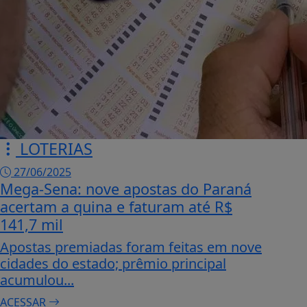
LOTERIAS
27/06/2025
Mega-Sena: nove apostas do Paraná
acertam a quina e faturam até R$
141,7 mil
Apostas premiadas foram feitas em nove
cidades do estado; prêmio principal
acumulou...
ACESSAR