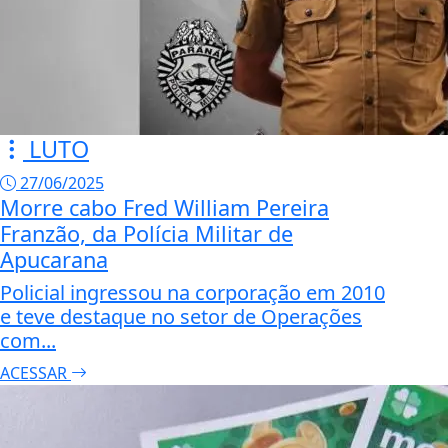
LUTO
27/06/2025
Morre cabo Fred William Pereira
Franzão, da Polícia Militar de
Apucarana
Policial ingressou na corporação em 2010
e teve destaque no setor de Operações
com...
ACESSAR