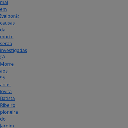
mal
em
Ivaiporã;
causas
da
morte
serão
investigadas
Morre
aos
95
anos
Jovita
Batista
Ribeiro,
pioneira
do
Jardim