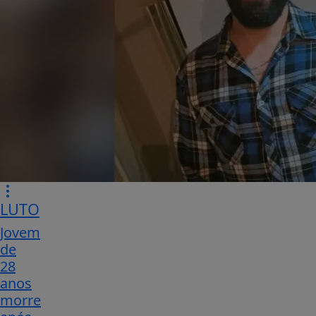
LUTO
Jovem
de
28
anos
morre