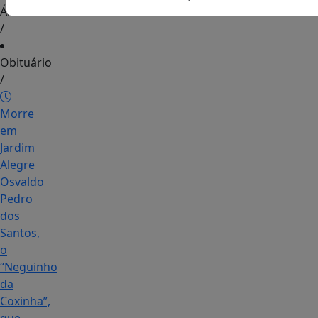
Álbuns
/
Obituário
/
Morre
em
Jardim
Alegre
Osvaldo
Pedro
dos
Santos,
o
“Neguinho
da
Coxinha”,