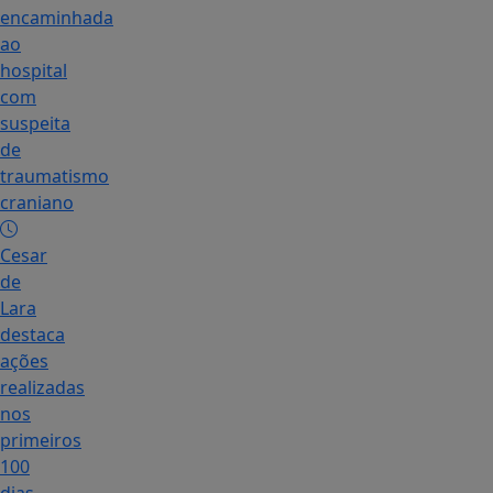
encaminhada
ao
hospital
com
suspeita
de
traumatismo
craniano
Cesar
de
Lara
destaca
ações
realizadas
nos
primeiros
100