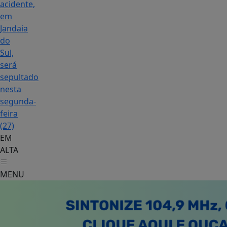
acidente,
em
Jandaia
do
Sul,
será
sepultado
nesta
segunda-
feira
(27)
EM
ALTA
MENU