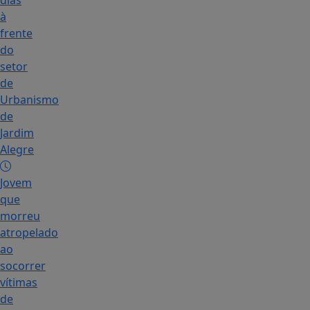
dias
à
frente
do
setor
de
Urbanismo
de
Jardim
Alegre
Jovem
que
morreu
atropelado
ao
socorrer
vítimas
de