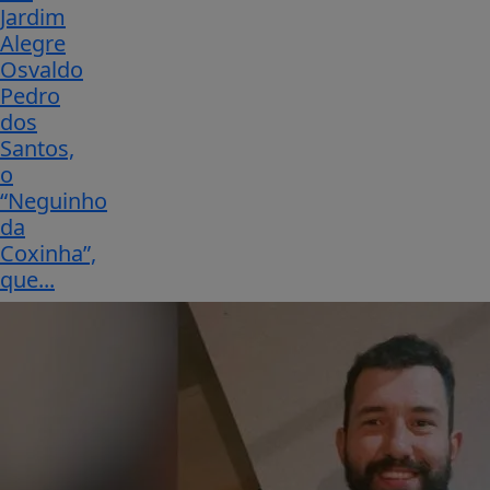
Jardim
Alegre
Osvaldo
Pedro
dos
Santos,
o
“Neguinho
da
Coxinha”,
que...