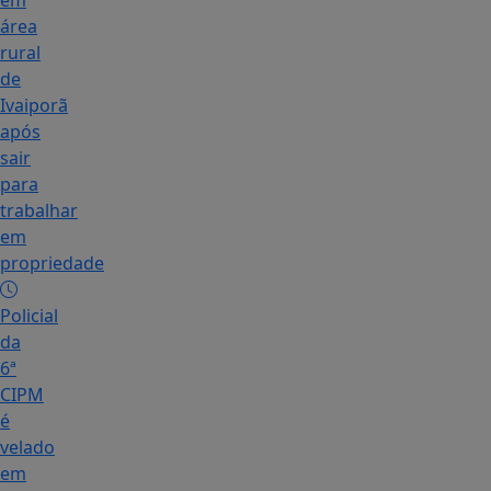
em
área
rural
de
Ivaiporã
após
sair
para
trabalhar
em
propriedade
Policial
da
6ª
CIPM
é
velado
em