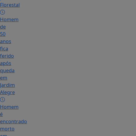
Florestal
Homem
de
50
anos
fica
ferido
após
queda
em
Jardim
Alegre
Homem
é
encontrado
morto