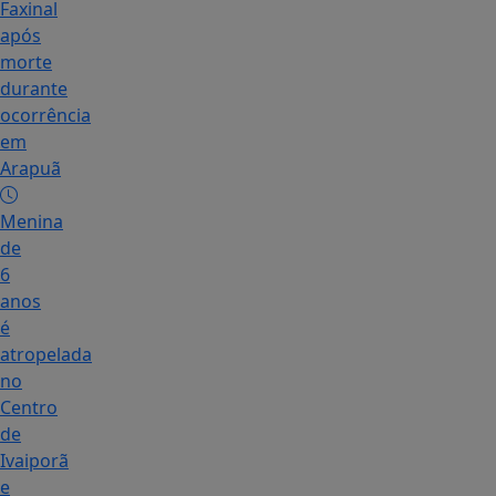
Faxinal
após
morte
durante
ocorrência
em
Arapuã
Menina
de
6
anos
é
atropelada
no
Centro
de
Ivaiporã
e