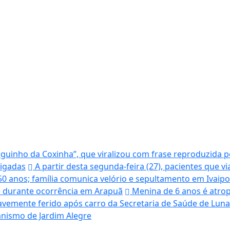
uinho da Coxinha”, que viralizou com frase reproduzida po
tigadas
A partir desta segunda-feira (27), pacientes que v
50 anos; família comunica velório e sepultamento em Ivaip
te durante ocorrência em Arapuã
Menina de 6 anos é atrop
avemente ferido após carro da Secretaria de Saúde de Lunar
banismo de Jardim Alegre