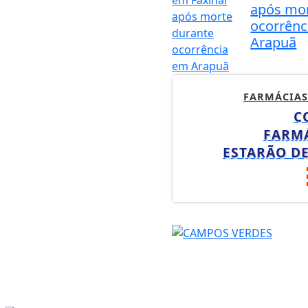
após mor
ocorrênc
Arapuã
FARMÁCIAS
C
FARM
ESTARÃO D