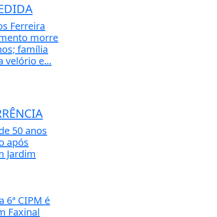
EDIDA
os Ferreira
imento morre
os; família
velório e...
RÊNCIA
e 50 anos
do após
m Jardim
da 6ª CIPM é
m Faxinal