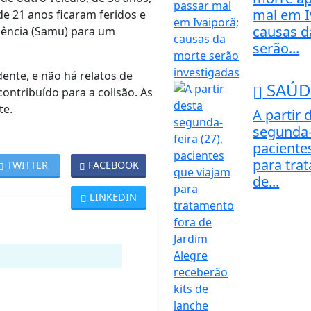
mal em I
 21 anos ficaram feridos e
causas d
gência (Samu) para um
serão...
nte, e não há relatos de
SAÚD
ontribuído para a colisão. As
te.
A partir 
segunda-f
paciente
para tra
TWITTER
FACEBOOK
de...
LINKEDIN