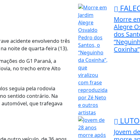
FALE
Morre e
Alegre O
dos Sant
ave acidente envolvendo três
“Neguin
na noite de quarta-feira (13).
Coxinha”,
rmações do G1 Paraná, a
ovia, no trecho entre Alto
ulos seguia pela rodovia
no sentido contrário. Na
o automóvel, que trafegava
LUTO
Jovem de
morre ap
de outro veículo, de 36 anos,