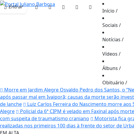
Entrar
Início
/
Sociais
/
Notícias
/
Vídeos
/
Álbuns
/
Obituário
/
Morre em Jardim Alegre Osvaldo Pedro dos Santos, o “Neg
após passar mal em Ivaiporã; causas da morte serão inves
de lanche
Luiz Carlos Ferreira do Nascimento morre aos 
Alegre
Policial da 6ª CIPM é velado em Faxinal após mor
com suspeita de traumatismo craniano
Motorista fica gr
realizadas nos primeiros 100 dias à frente do setor de Ur
EM ALTA