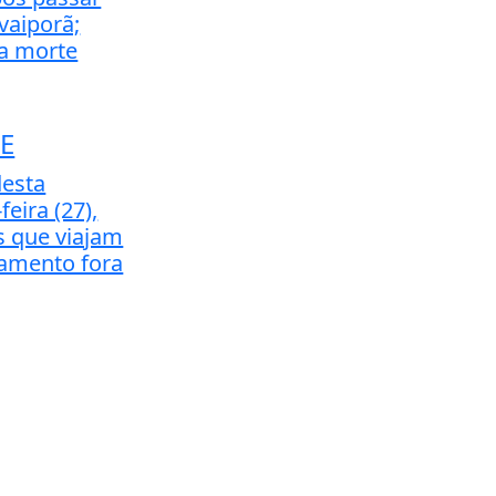
vaiporã;
a morte
E
desta
eira (27),
s que viajam
tamento fora