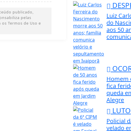
DESP
teúdo publicado,
Luiz Carl
ponsabiliza pelas
do Nasc
m os Termos de Uso e
aos 50 an
comunica 
OCOR
Homem d
fica feri
queda e
Alegre
LUTO
Policial 
velado e