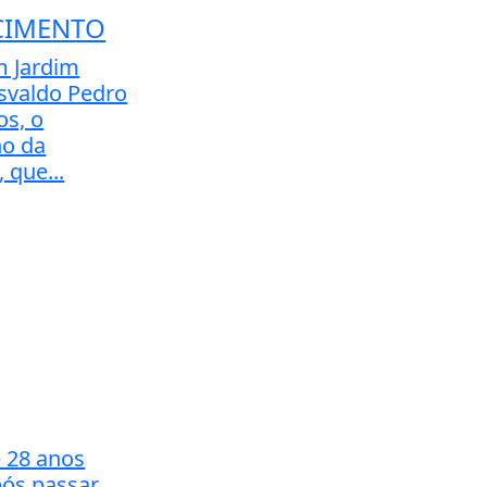
CIMENTO
m Jardim
svaldo Pedro
os, o
ho da
 que...
 28 anos
ós passar