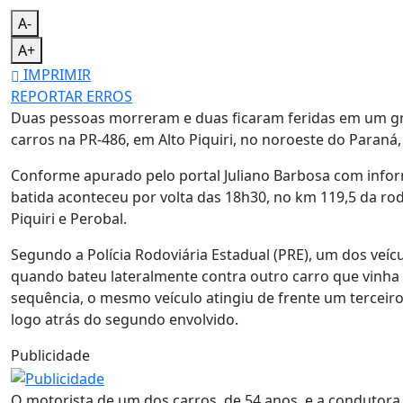
A-
A+
IMPRIMIR
REPORTAR ERROS
Duas pessoas morreram e duas ficaram feridas em um gr
carros na PR-486, em Alto Piquiri, no noroeste do Paraná, 
Conforme apurado pelo portal Juliano Barbosa com info
batida aconteceu por volta das 18h30, no km 119,5 da rod
Piquiri e Perobal.
Segundo a Polícia Rodoviária Estadual (PRE), um dos veíc
quando bateu lateralmente contra outro carro que vinha 
sequência, o mesmo veículo atingiu de frente um terceir
logo atrás do segundo envolvido.
Publicidade
O motorista de um dos carros, de 54 anos, e a condutora 