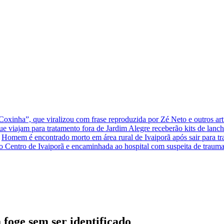
xinha”, que viralizou com frase reproduzida por Zé Neto e outros arti
que viajam para tratamento fora de Jardim Alegre receberão kits de lanc
Homem é encontrado morto em área rural de Ivaiporã após sair para t
o Centro de Ivaiporã e encaminhada ao hospital com suspeita de traum
 foge sem ser identificado