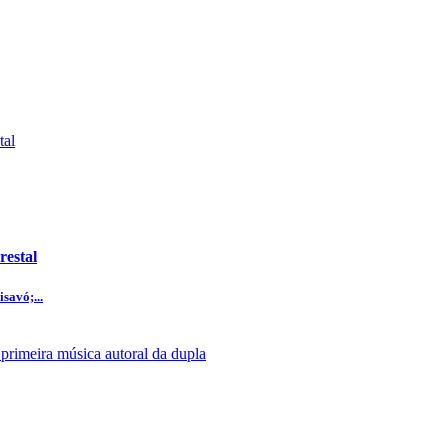
restal
savó;...