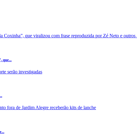
 que...
..
...