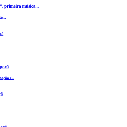
, primeira música...
s...
iporã
ação e...