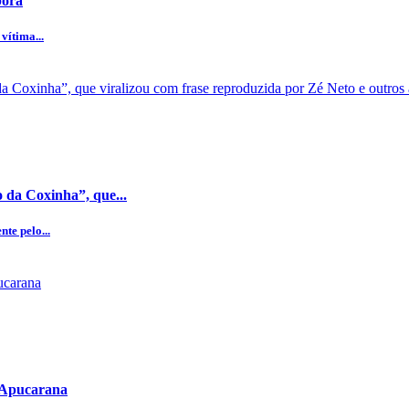
porã
vítima...
 da Coxinha”, que...
te pelo...
e Apucarana