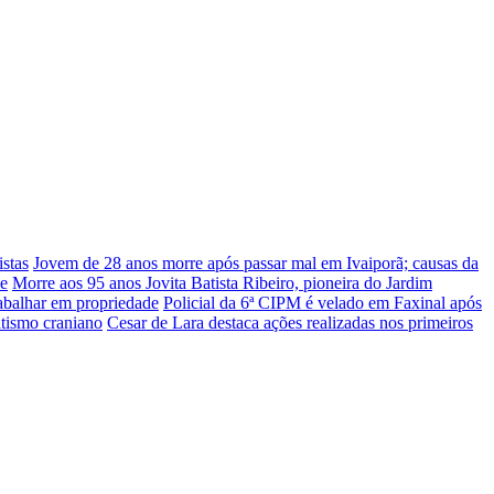
stas
Jovem de 28 anos morre após passar mal em Ivaiporã; causas da
he
Morre aos 95 anos Jovita Batista Ribeiro, pioneira do Jardim
rabalhar em propriedade
Policial da 6ª CIPM é velado em Faxinal após
atismo craniano
Cesar de Lara destaca ações realizadas nos primeiros