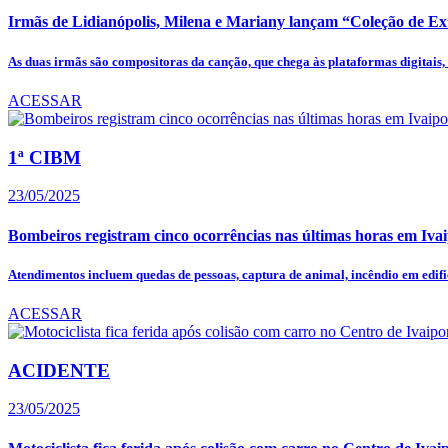
Irmãs de Lidianópolis, Milena e Mariany lançam “Coleção de Ex”
As duas irmãs são compositoras da canção, que chega às plataformas digitais, à
ACESSAR
1ª CIBM
23/05/2025
Bombeiros registram cinco ocorrências nas últimas horas em Iva
Atendimentos incluem quedas de pessoas, captura de animal, incêndio em edific
ACESSAR
ACIDENTE
23/05/2025