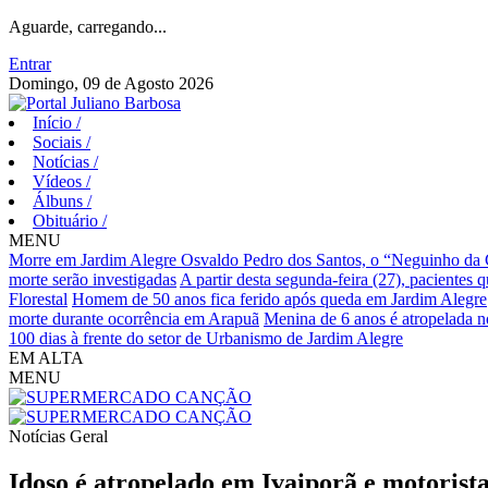
Aguarde, carregando...
Entrar
Domingo, 09 de Agosto 2026
Início
/
Sociais
/
Notícias
/
Vídeos
/
Álbuns
/
Obituário
/
MENU
Morre em Jardim Alegre Osvaldo Pedro dos Santos, o “Neguinho da Co
morte serão investigadas
A partir desta segunda-feira (27), pacientes 
Florestal
Homem de 50 anos fica ferido após queda em Jardim Alegre
morte durante ocorrência em Arapuã
Menina de 6 anos é atropelada n
100 dias à frente do setor de Urbanismo de Jardim Alegre
EM ALTA
MENU
Notícias
Geral
Idoso é atropelado em Ivaiporã e motorista