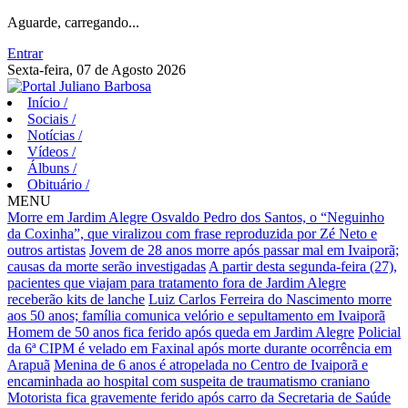
Aguarde, carregando...
Entrar
Sexta-feira, 07 de Agosto 2026
Início
/
Sociais
/
Notícias
/
Vídeos
/
Álbuns
/
Obituário
/
MENU
Morre em Jardim Alegre Osvaldo Pedro dos Santos, o “Neguinho
da Coxinha”, que viralizou com frase reproduzida por Zé Neto e
outros artistas
Jovem de 28 anos morre após passar mal em Ivaiporã;
causas da morte serão investigadas
A partir desta segunda-feira (27),
pacientes que viajam para tratamento fora de Jardim Alegre
receberão kits de lanche
Luiz Carlos Ferreira do Nascimento morre
aos 50 anos; família comunica velório e sepultamento em Ivaiporã
Homem de 50 anos fica ferido após queda em Jardim Alegre
Policial
da 6ª CIPM é velado em Faxinal após morte durante ocorrência em
Arapuã
Menina de 6 anos é atropelada no Centro de Ivaiporã e
encaminhada ao hospital com suspeita de traumatismo craniano
Motorista fica gravemente ferido após carro da Secretaria de Saúde