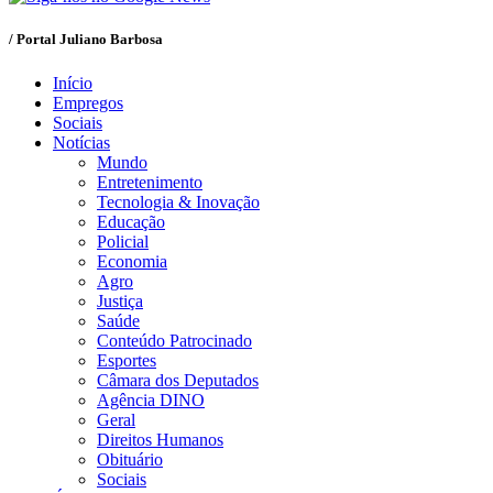
/ Portal Juliano Barbosa
Início
Empregos
Sociais
Notícias
Mundo
Entretenimento
Tecnologia & Inovação
Educação
Policial
Economia
Agro
Justiça
Saúde
Conteúdo Patrocinado
Esportes
Câmara dos Deputados
Agência DINO
Geral
Direitos Humanos
Obituário
Sociais