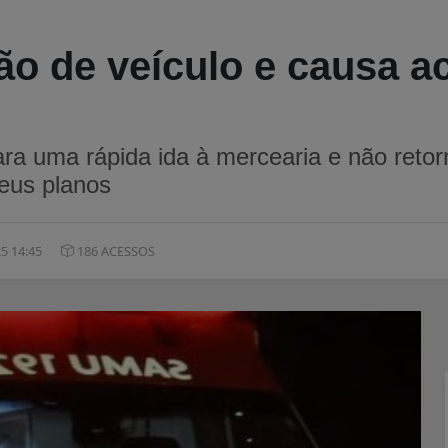
o de veículo e causa a
ra uma rápida ida à mercearia e não retor
eus planos
5 14:45
186 ACESSOS