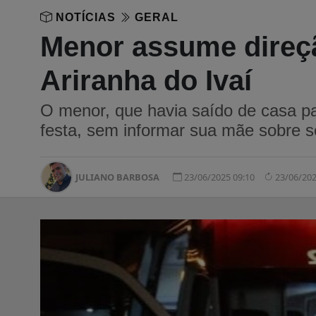
NOTÍCIAS
GERAL
Menor assume direçã
Ariranha do Ivaí
O menor, que havia saído de casa pa
festa, sem informar sua mãe sobre s
JULIANO BARBOSA
23/06/2025 09:10
23/06/202