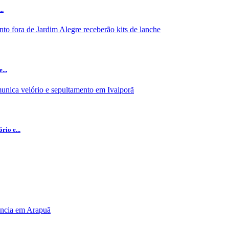
..
...
io e...