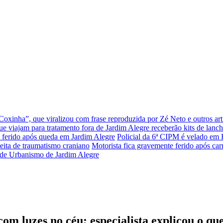
xinha”, que viralizou com frase reproduzida por Zé Neto e outros arti
que viajam para tratamento fora de Jardim Alegre receberão kits de lanc
ferido após queda em Jardim Alegre
Policial da 6ª CIPM é velado em 
eita de traumatismo craniano
Motorista fica gravemente ferido após car
or de Urbanismo de Jardim Alegre
m luzes no céu; especialista explicou o que