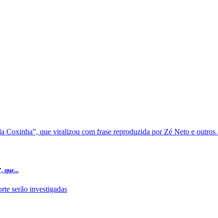
 que...