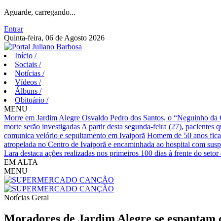
Aguarde, carregando...
Entrar
Quinta-feira, 06 de Agosto 2026
Início
/
Sociais
/
Notícias
/
Vídeos
/
Álbuns
/
Obituário
/
MENU
Morre em Jardim Alegre Osvaldo Pedro dos Santos, o “Neguinho da Co
morte serão investigadas
A partir desta segunda-feira (27), pacientes 
comunica velório e sepultamento em Ivaiporã
Homem de 50 anos fica 
atropelada no Centro de Ivaiporã e encaminhada ao hospital com susp
Lara destaca ações realizadas nos primeiros 100 dias à frente do set
EM ALTA
MENU
Notícias
Geral
Moradores de Jardim Alegre se espantam co