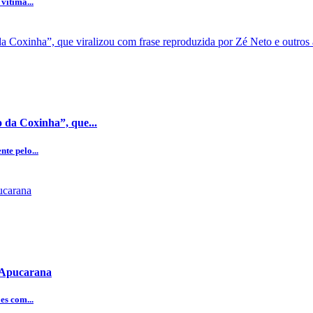
vítima...
 da Coxinha”, que...
te pelo...
e Apucarana
es com...