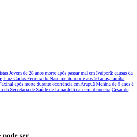
stas
Jovem de 28 anos morre após passar mal em Ivaiporã; causas da
he
Luiz Carlos Ferreira do Nascimento morre aos 50 anos; família
Faxinal após morte durante ocorrência em Arapuã
Menina de 6 anos é
ro da Secretaria de Saúde de Lunardelli cair em ribanceira
Cesar de
 pode ser.