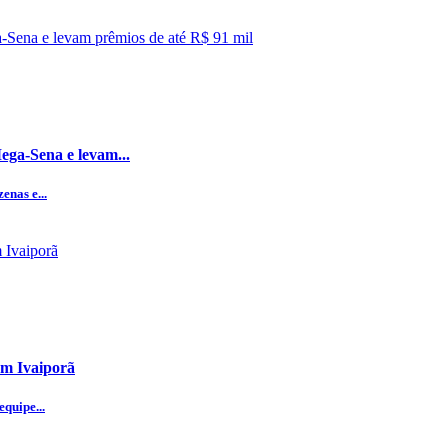
ega-Sena e levam...
enas e...
em Ivaiporã
quipe...