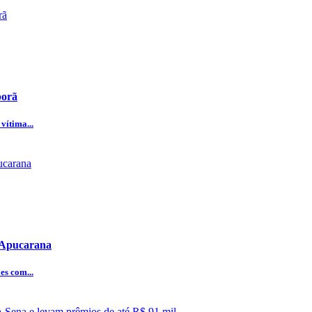
porã
vítima...
e Apucarana
es com...