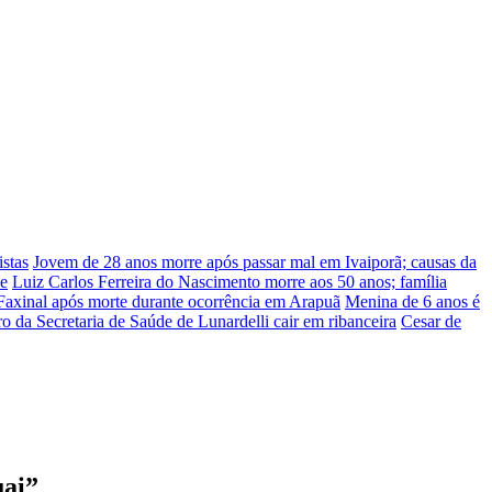
stas
Jovem de 28 anos morre após passar mal em Ivaiporã; causas da
he
Luiz Carlos Ferreira do Nascimento morre aos 50 anos; família
Faxinal após morte durante ocorrência em Arapuã
Menina de 6 anos é
ro da Secretaria de Saúde de Lunardelli cair em ribanceira
Cesar de
uai”