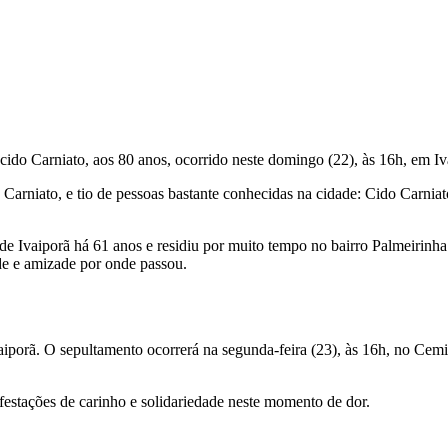
ido Carniato, aos 80 anos, ocorrido neste domingo (22), às 16h, em Iv
rniato, e tio de pessoas bastante conhecidas na cidade: Cido Carniato
de Ivaiporã há 61 anos e residiu por muito tempo no bairro Palmeirin
de e amizade por onde passou.
aiporã. O sepultamento ocorrerá na segunda-feira (23), às 16h, no Cem
festações de carinho e solidariedade neste momento de dor.