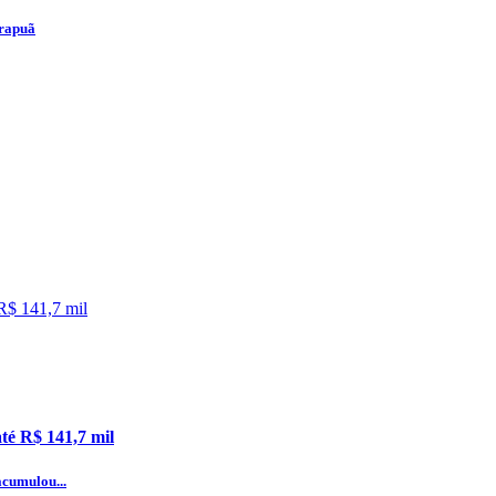
Arapuã
té R$ 141,7 mil
acumulou...