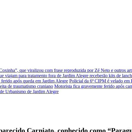
xinha”, que viralizou com frase reproduzida por Zé Neto e outros arti
que viajam para tratamento fora de Jardim Alegre receberão kits de lanc
ferido após queda em Jardim Alegre
Policial da 6ª CIPM é velado em 
eita de traumatismo craniano
Motorista fica gravemente ferido após car
or de Urbanismo de Jardim Alegre
parecido Carniato, conhecido como “Parag