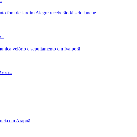
..
...
io e...