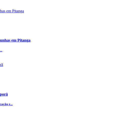
emunhas em Pitanga
..
iporã
ação e...