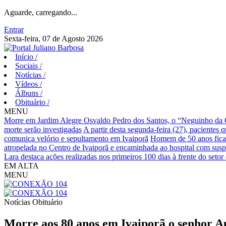
Aguarde, carregando...
Entrar
Sexta-feira, 07 de Agosto 2026
Início
/
Sociais
/
Notícias
/
Vídeos
/
Álbuns
/
Obituário
/
MENU
Morre em Jardim Alegre Osvaldo Pedro dos Santos, o “Neguinho da Co
morte serão investigadas
A partir desta segunda-feira (27), pacientes 
comunica velório e sepultamento em Ivaiporã
Homem de 50 anos fica 
atropelada no Centro de Ivaiporã e encaminhada ao hospital com susp
Lara destaca ações realizadas nos primeiros 100 dias à frente do set
EM ALTA
MENU
Notícias
Obituário
Morre aos 80 anos em Ivaiporã o senhor A