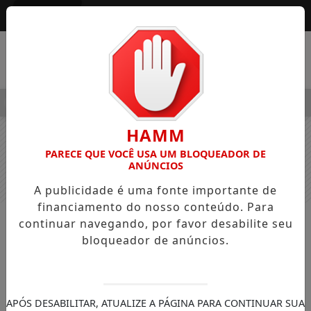
Entrar
MENU
 ALEGRE OSVALDO PEDRO DOS SANTOS, O “NEGUINHO DA COX
HAMM
PARECE QUE VOCÊ USA UM BLOQUEADOR DE
ANÚNCIOS
A publicidade é uma fonte importante de
financiamento do nosso conteúdo. Para
continuar navegando, por favor desabilite seu
NOTÍCIAS
GERAL
bloqueador de anúncios.
Mulher fica ferida após colidir carro
contra o muro da Universidade
Federal em Apucarana
APÓS DESABILITAR, ATUALIZE A PÁGINA PARA CONTINUAR SUA
O Vice-diretor da UTFPR também