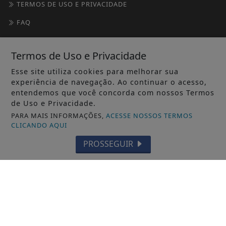
TERMOS DE USO E PRIVACIDADE
FAQ
CONTATO
Termos de Uso e Privacidade
Esse site utiliza cookies para melhorar sua
experiência de navegação. Ao continuar o acesso,
entendemos que você concorda com nossos Termos
de Uso e Privacidade.
PARA MAIS INFORMAÇÕES,
ACESSE NOSSOS TERMOS
CLICANDO AQUI
SEU SITE - TODOS OS DIREITOS RESERVADOS.
PROSSEGUIR