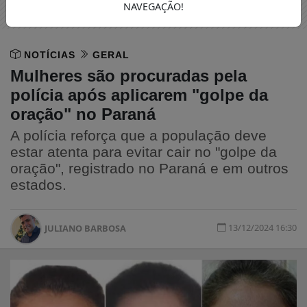
NAVEGAÇÃO!
NOTÍCIAS
GERAL
Mulheres são procuradas pela
polícia após aplicarem "golpe da
oração" no Paraná
A polícia reforça que a população deve
estar atenta para evitar cair no "golpe da
oração", registrado no Paraná e em outros
estados.
13/12/2024 16:30
JULIANO BARBOSA