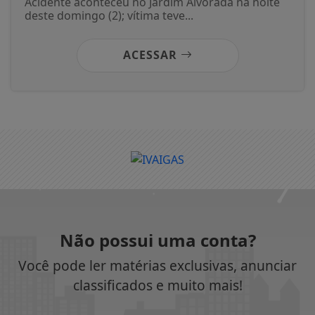
05/12/2025
TRÂNSITO
Mulher de 31 anos fica ferida após
perder controle de Biz e sofrer queda em
Ivaiporã
Acidente aconteceu no Jardim Alvorada na noite
deste domingo (2); vítima teve...
ACESSAR