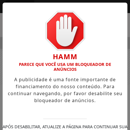
Entrar
MENU
GRE OSVALDO PEDRO DOS SANTOS, O “NEGUINHO DA COXINHA
HAMM
PARECE QUE VOCÊ USA UM BLOQUEADOR DE
ANÚNCIOS
A publicidade é uma fonte importante de
financiamento do nosso conteúdo. Para
continuar navegando, por favor desabilite seu
NOTÍCIAS
GERAL
bloqueador de anúncios.
Paladar abre vagas de emprego em
Jardim Alegre; currículos podem ser
entregues até sábado (06)
APÓS DESABILITAR, ATUALIZE A PÁGINA PARA CONTINUAR SUA
Não é necessário ter experiência —