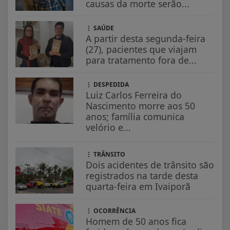
+ Lidas
FALECIMENTO
Morre em Jardim Alegre
Osvaldo Pedro dos Santos, o
“Neguinho da Coxinha”,
que...
LUTO
Jovem de 28 anos morre após
passar mal em Ivaiporã;
causas da morte serão...
SAÚDE
A partir desta segunda-feira
(27), pacientes que viajam
para tratamento fora de...
DESPEDIDA
Luiz Carlos Ferreira do
Nascimento morre aos 50