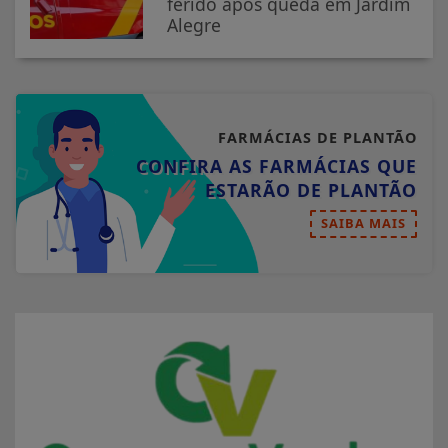
anos; família comunica
velório e...
TRÂNSITO
Dois acidentes de trânsito são
registrados na tarde desta
quarta-feira em Ivaiporã
OCORRÊNCIA
Homem de 50 anos fica
ferido após queda em Jardim
Alegre
FARMÁCIAS DE PLANTÃO
CONFIRA AS FARMÁCIAS QUE
ESTARÃO DE PLANTÃO