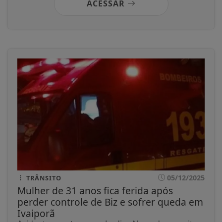
05/12/2025
ATENDIMENTO
Policiais ajudam a salvar bebê de 8
meses que estava engasgado em
Ivaiporã
Ocorrência foi registrada na manhã deste
domingo (2), no Jardim Aeroporto; equipe...
ACESSAR