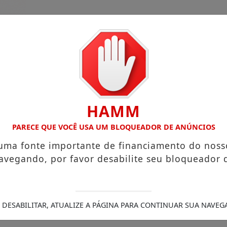
HAMM
PARECE QUE VOCÊ USA UM BLOQUEADOR DE ANÚNCIOS
 uma fonte importante de financiamento do noss
guinho da Coxinha”, que viralizou com frase reproduzida p
avegando, por favor desabilite seu bloqueador 
tigadas
A partir desta segunda-feira (27), pacientes que 
Jardim Alegre
Policial da 6ª CIPM é velado em Faxinal a
 hospital com suspeita de traumatismo craniano
Cesar d
 morreu atropelado ao socorrer vítimas de acidente, em Ja
 DESABILITAR, ATUALIZE A PÁGINA PARA CONTINUAR SUA NAVEG
dos 60 anos no domingo, 16 de agosto, em Jardim Alegre