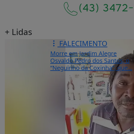
+ Lidas
FALECIMENTO
Morre em Jardim Alegre
Osvaldo Pedro dos Santos, o
“Neguinho da Coxinha”, que...