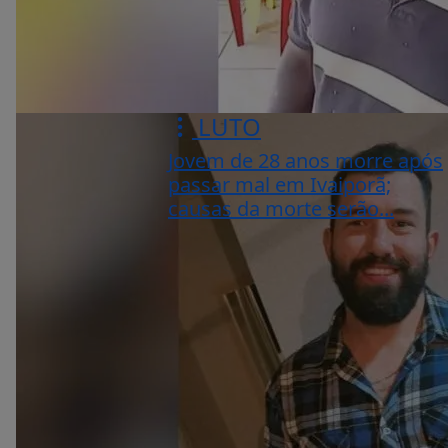
LUTO
Jovem de 28 anos morre após
passar mal em Ivaiporã;
causas da morte serão...