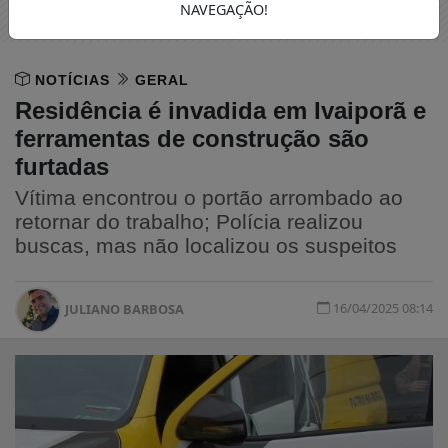
NAVEGAÇÃO!
NOTÍCIAS
GERAL
Residência é invadida em Ivaiporã e
ferramentas de construção são
furtadas
Vítima encontrou o portão arrombado ao
retornar do trabalho; Polícia realizou
buscas, mas não localizou os suspeitos
16/04/2025 08:14
JULIANO BARBOSA