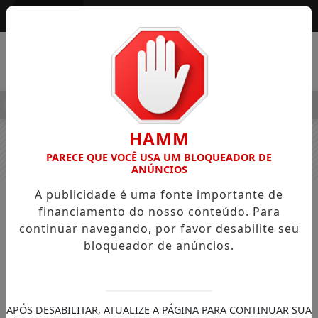
Entrar
MENU
ALEGRE OSVALDO PEDRO DOS SANTOS, O “NEGUINHO DA COXI
HAMM
PARECE QUE VOCÊ USA UM BLOQUEADOR DE
ANÚNCIOS
A publicidade é uma fonte importante de
NOTÍCIAS
GERAL
financiamento do nosso conteúdo. Para
Acidente de trânsito em Ivaiporã
continuar navegando, por favor desabilite seu
bloqueador de anúncios.
Colisão entre Fiat Strada e Toyota Corolla
na Avenida Presidente Castelo Branco
resultou em ferimentos leves para um dos
motoristas, sem indícios de embriaguez.
APÓS DESABILITAR, ATUALIZE A PÁGINA PARA CONTINUAR SUA