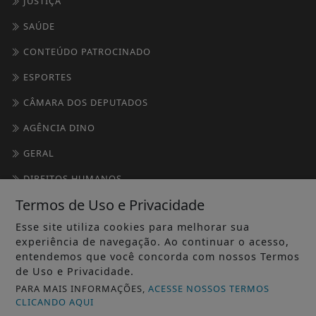
JUSTIÇA
SAÚDE
CONTEÚDO PATROCINADO
ESPORTES
CÂMARA DOS DEPUTADOS
AGÊNCIA DINO
GERAL
DIREITOS HUMANOS
Termos de Uso e Privacidade
OBITUÁRIO
Esse site utiliza cookies para melhorar sua
SOCIAIS
experiência de navegação. Ao continuar o acesso,
entendemos que você concorda com nossos Termos
/ INFORMAÇÕES
de Uso e Privacidade.
PARA MAIS INFORMAÇÕES,
ACESSE NOSSOS TERMOS
INÍCIO
CLICANDO AQUI
SOBRE