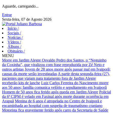
Aguarde, carregando...
Entrar
Sexta-feira, 07 de Agosto 2026
Início
/
Sociais
/
Notícias
/
Vídeos
/
Álbuns
/
Obituário
/
MENU
Morre em Jardim Alegre Osvaldo Pedro dos Santos, o “Neguinho
da Coxinha”, que viralizou com frase reproduzida por Zé Neto e
outros artistas
Jovem de 28 anos morre após passar mal em Ivaiporã;
causas da morte serão investigadas
A partir desta segunda-feira (27),
pacientes que viajam para tratamento fora de Jardim Alegre
receberão kits de lanche
Luiz Carlos Ferreira do Nascimento morre
aos 50 anos; família comunica velório e sepultamento em Ivaiporã
Homem de 50 anos fica ferido após queda em Jardim Alegre
Policial
da 6ª CIPM é velado em Faxinal após morte durante ocorrência em
Arapuã
Menina de 6 anos é atropelada no Centro de Ivaiporã e
encaminhada ao hospital com suspeita de traumatismo craniano
Motorista fica gravemente ferido após carro da Secretaria de Saúde