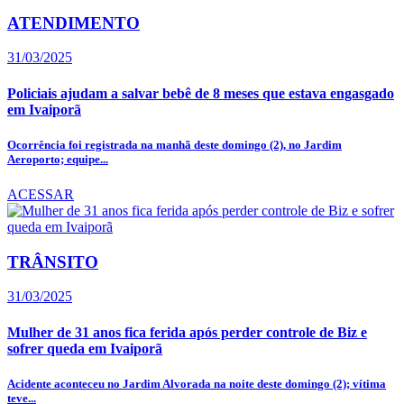
ATENDIMENTO
31/03/2025
Policiais ajudam a salvar bebê de 8 meses que estava engasgado
em Ivaiporã
Ocorrência foi registrada na manhã deste domingo (2), no Jardim
Aeroporto; equipe...
ACESSAR
TRÂNSITO
31/03/2025
Mulher de 31 anos fica ferida após perder controle de Biz e
sofrer queda em Ivaiporã
Acidente aconteceu no Jardim Alvorada na noite deste domingo (2); vítima
teve...