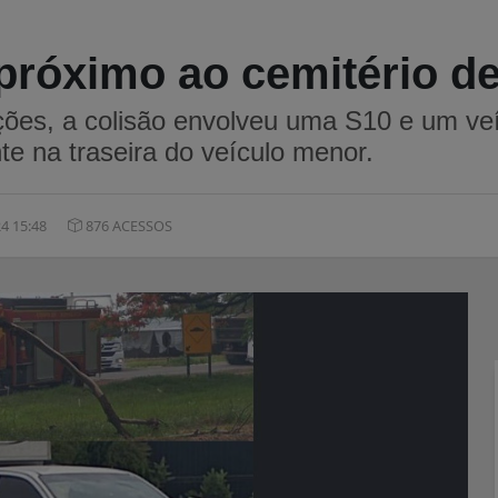
 próximo ao cemitério d
ões, a colisão envolveu uma S10 e um veíc
te na traseira do veículo menor.
4 15:48
876 ACESSOS