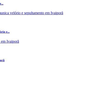
...
io e...
porã