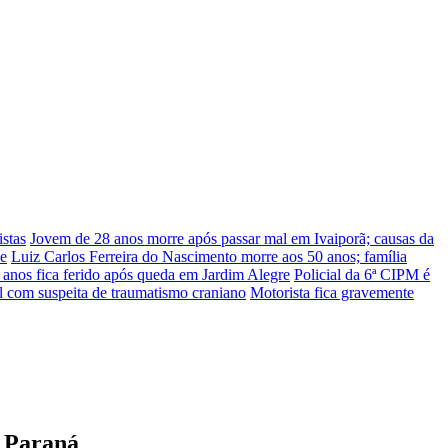
stas
Jovem de 28 anos morre após passar mal em Ivaiporã; causas da
he
Luiz Carlos Ferreira do Nascimento morre aos 50 anos; família
nos fica ferido após queda em Jardim Alegre
Policial da 6ª CIPM é
l com suspeita de traumatismo craniano
Motorista fica gravemente
o Paraná