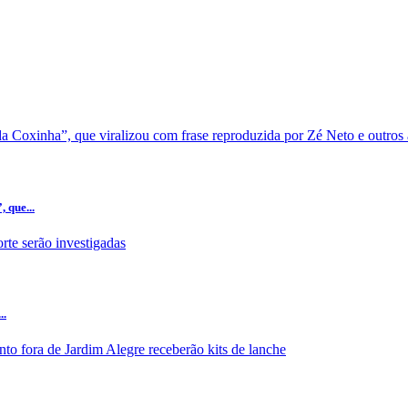
 que...
..