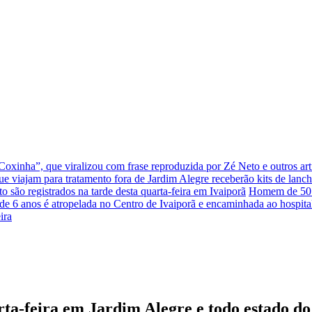
xinha”, que viralizou com frase reproduzida por Zé Neto e outros arti
que viajam para tratamento fora de Jardim Alegre receberão kits de lanc
to são registrados na tarde desta quarta-feira em Ivaiporã
Homem de 50 a
e 6 anos é atropelada no Centro de Ivaiporã e encaminhada ao hospita
ira
rta-feira em Jardim Alegre e todo estado d