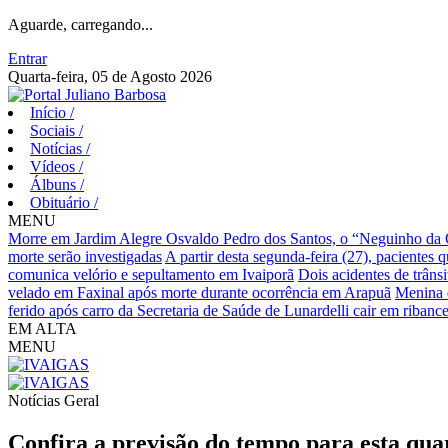
Aguarde, carregando...
Entrar
Quarta-feira, 05 de Agosto 2026
Início
/
Sociais
/
Notícias
/
Vídeos
/
Álbuns
/
Obituário
/
MENU
Morre em Jardim Alegre Osvaldo Pedro dos Santos, o “Neguinho da Co
morte serão investigadas
A partir desta segunda-feira (27), pacientes 
comunica velório e sepultamento em Ivaiporã
Dois acidentes de trânsi
velado em Faxinal após morte durante ocorrência em Arapuã
Menina d
ferido após carro da Secretaria de Saúde de Lunardelli cair em ribance
EM ALTA
MENU
Notícias
Geral
Confira a previsão do tempo para esta qua