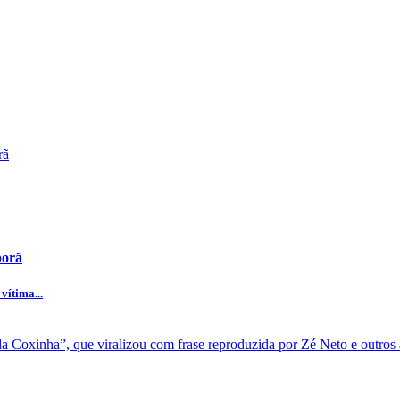
porã
vítima...