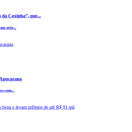
 da Coxinha”, que...
te pelo...
e Apucarana
es com...