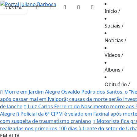
Entrar
Início
/
Sociais
/
Notícias
/
Vídeos
/
Álbuns
/
Obituário
/
Morre em Jardim Alegre Osvaldo Pedro dos Santos, o “Neg
após passar mal em Ivaiporã; causas da morte serão inves
de lanche
Luiz Carlos Ferreira do Nascimento morre aos 
Alegre
Policial da 6ª CIPM é velado em Faxinal após mor
com suspeita de traumatismo craniano
Motorista fica gr
realizadas nos primeiros 100 dias à frente do setor de Ur
EM ALTA