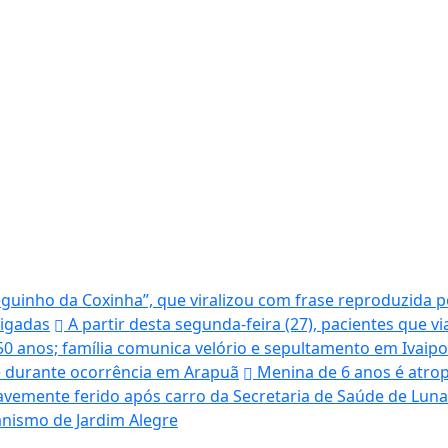
uinho da Coxinha”, que viralizou com frase reproduzida po
tigadas
A partir desta segunda-feira (27), pacientes que v
50 anos; família comunica velório e sepultamento em Ivaip
te durante ocorrência em Arapuã
Menina de 6 anos é atrop
avemente ferido após carro da Secretaria de Saúde de Lunar
banismo de Jardim Alegre