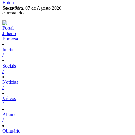
Entrar
Aguarde,
Sexta-feira, 07 de Agosto 2026
carregando...
Início
/
Sociais
/
Notícias
/
Vídeos
/
Álbuns
/
Obituário