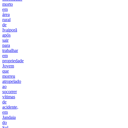
morto
em
área
rural
de
Ivaiporã
após
sair
para
trabalhar
em
propriedade
Jovem
que
morreu
atropelado
ao
socorrer
vítimas
de
acidente,
em
Jandaia
do
Sul,