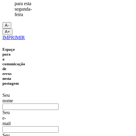
A-
A+
IMPRIMIR
Espaço
para
a
comunicação
de
erros
nesta
postagem
Seu
nome
Seu
e-
mail
Seu