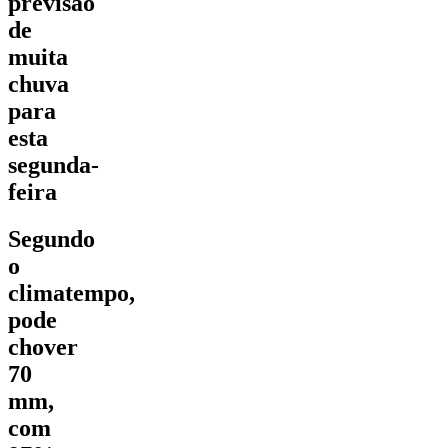
previsão
de
muita
chuva
para
esta
segunda-
feira
Segundo
o
climatempo,
pode
chover
70
mm,
com