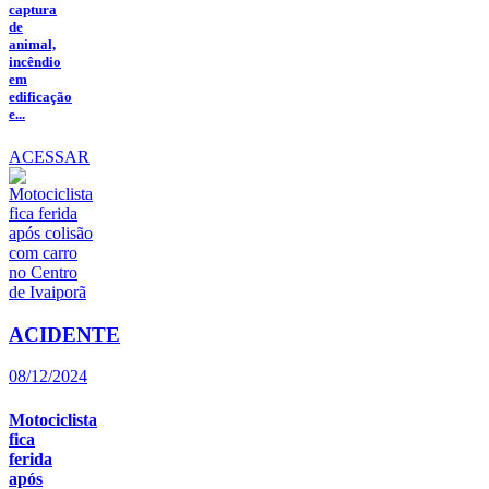
captura
de
animal,
incêndio
em
edificação
e...
ACESSAR
ACIDENTE
08/12/2024
Motociclista
fica
ferida
após