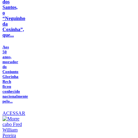
dos
Santos,
o
“Neguinho
da
Coxinha”,
que...
Aos
50
anos,
morador
do
Conjunto
Glorinha
Rech
ficou
conhecido
nacionalmente
pelo...
ACESSAR