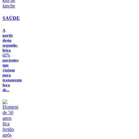
SAÚDE
A
partir
desta
segunda-
feira
(27),
pacientes
que
viajam
para
tratamento
fora
de...