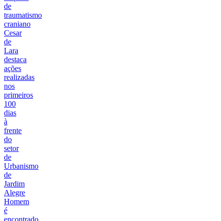
de
traumatismo
craniano
Cesar
de
Lara
destaca
ações
realizadas
nos
primeiros
100
dias
à
frente
do
setor
de
Urbanismo
de
Jardim
Alegre
Homem
é
encontrado