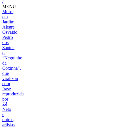
/
MENU
Morre
em
Jardim
Alegre
Osvaldo
Pedro
dos
Santos,
o
“Neguinho
da
Coxinha”,
que
viralizou
com
frase
reproduzida
por
Zé
Neto
e
outros
artistas