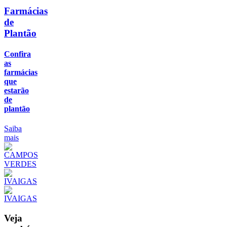
Farmácias
de
Plantão
Confira
as
farmácias
que
estarão
de
plantão
Saiba
mais
Veja