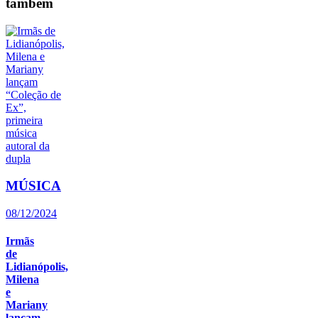
também
MÚSICA
08/12/2024
Irmãs
de
Lidianópolis,
Milena
e
Mariany
lançam