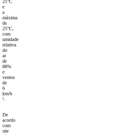
21°C
e
a
máxima
de
25°C,
com
umidade
relativa
do
ar
de
88%
e
ventos
de
6
km/h
¹.
De
acordo
com
site