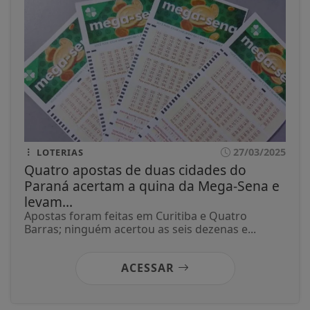
27/03/2025
LOTERIAS
Quatro apostas de duas cidades do
Paraná acertam a quina da Mega-Sena e
levam...
Apostas foram feitas em Curitiba e Quatro
Barras; ninguém acertou as seis dezenas e...
ACESSAR