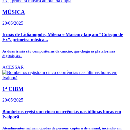
MÚSICA
20/05/2025
Irmãs de Lidianópolis, Milena e Mariany lançam “Coleção de
Ex”, primeira música...
As duas irmãs são compositoras da canção, que chega às plataformas
digitais, às...
ACESSAR
1ª CIBM
20/05/2025
Bombeiros registram cinco ocorrências nas últimas horas em
Ivaiporã
Atendimentos incluem quedas de pessoas, captura de animal, incêndio em