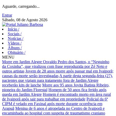
Aguarde, carregando...
Entrar
Sábado, 08 de Agosto 2026
Início
/
Sociais
/
Notícias
/
Vídeos
/
Álbuns
/
Obituário
/
MENU
Morre em Jardim Alegre Osvaldo Pedro dos Santos, o “Neguinho
da Coxinha”, que viralizou com frase reproduzida por Zé Neto e
outros artistas
Jovem de 28 anos morre após passar mal em Ivaiporã;
causas da morte serão investigadas
A partir desta segunda-feira (27),
pacientes que viajam para tratamento fora de Jardim Alegre
receberão kits de lanche
Morre aos 95 anos Jovita Batista Ribeiro,
pioneira do Jardim Florestal
Homem de 50 anos fica ferido após
queda em Jardim Alegre
Homem é encontrado morto em área rural
de Ivaiporã após sair para trabalhar em propriedade
Policial da 6ª
CIPM é velado em Faxinal após morte durante ocorrência em
Arapuã
Menina de 6 anos é atropelada no Centro de Ivaiporã e
encaminhada ao hospital com suspeita de traumatismo craniano