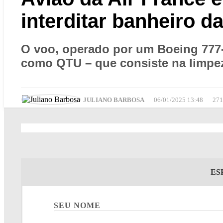
interditar banheiro d
O voo, operado por um Boeing 777
como QTU – que consiste na limpeza
JULIANO BARBOSA
06/01/2025 13:48
27
ES
SEU NOME