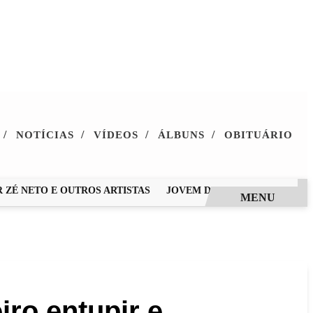
/
/
/
/
NOTÍCIAS
VÍDEOS
ÁLBUNS
OBITUÁRIO
 NETO E OUTROS ARTISTAS
JOVEM DE 28 ANOS MORRE APÓS 
MENU
iro entupir e