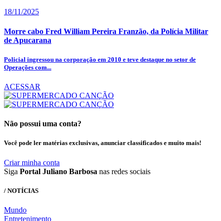
18/11/2025
Morre cabo Fred William Pereira Franzão, da Polícia Militar
de Apucarana
Policial ingressou na corporação em 2010 e teve destaque no setor de
Operações com...
ACESSAR
Não possui uma conta?
Você pode ler matérias exclusivas, anunciar classificados e muito mais!
Criar minha conta
Siga
Portal Juliano Barbosa
nas redes sociais
/ NOTÍCIAS
Mundo
Entretenimento