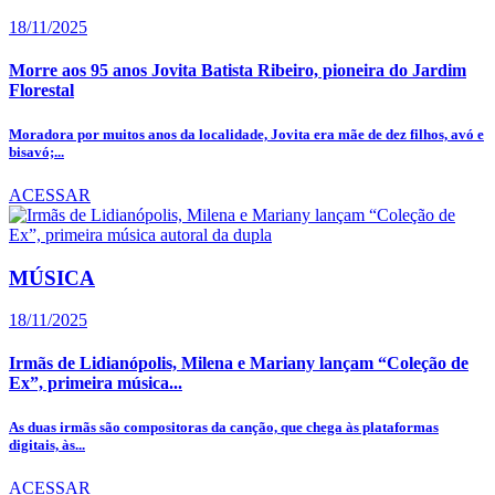
18/11/2025
Morre aos 95 anos Jovita Batista Ribeiro, pioneira do Jardim
Florestal
Moradora por muitos anos da localidade, Jovita era mãe de dez filhos, avó e
bisavó;...
ACESSAR
MÚSICA
18/11/2025
Irmãs de Lidianópolis, Milena e Mariany lançam “Coleção de
Ex”, primeira música...
As duas irmãs são compositoras da canção, que chega às plataformas
digitais, às...
ACESSAR