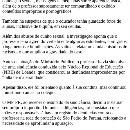
conotação sexual, mensagens inadequadas sobre aparência física,
além de o professor supostamente ter compartilhado e exibido
conteúdos impróprios e pornográficos.
Também há suspeitas de que o educador tenha guardado fotos de
alunas, inclusive de biquíni, em seu celular.
Além dos abusos de cunho sexual, a investigação aponta que o
professor teria agredido verbalmente algumas estudantes, com gritos,
xingamentos e humilhações. As vítimas relataram ainda episódios de
racismo, o que ampliou a gravidade do caso.
Antes da atuação do Ministério Público, o professor havia sido alvo
de uma sindicância conduzida pelo Núcleo Regional de Educação
(NRE) de Loanda, que considerou as denúncias improcedentes por
“falta de materialidade”.
Apesar disso, ele foi orientado quanto à sua conduta, mas continuou
ministrando aulas no colégio.
O MP-PR, ao receber o resultado da sindicância, decidiu instaurar
seu próprio inquérito. Durante as diligências, foi constatado que
mães e responsáveis já haviam registrado denúncias contra o
professor na rede de proteção de São Pedro do Paraná, reforçando a
necessidade de aprofundar a apuração.