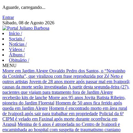
Aguarde, carregando...
Entrar
Sábado, 08 de Agosto 2026
Início
/
Sociais
/
Notícias
/
Vídeos
/
Álbuns
/
Obituário
/
MENU
Morre em Jardim Alegre Osvaldo Pedro dos Santos, o “Neguinho
da Coxinha”, que viralizou com frase reproduzida por Zé Neto e
outros artistas
Jovem de 28 anos morre após passar mal em Ivaiporã;
causas da morte serão investigadas
A partir desta segunda-feira (27),
pacientes que viajam para tratamento fora de Jardim Alegre
receberão kits de lanche
Morre aos 95 anos Jovita Batista Ribeiro,
pioneira do Jardim Florestal
Homem de 50 anos fica ferido após
queda em Jardim Alegre
Homem é encontrado morto em área rural
de Ivaiporã após sair para trabalhar em propriedade
Policial da 6ª
CIPM é velado em Faxinal após morte durante ocorrência em
Arapuã
Menina de 6 anos é atropelada no Centro de Ivaiporã e
encaminhada ao hospital com suspeita de traumatismo craniano