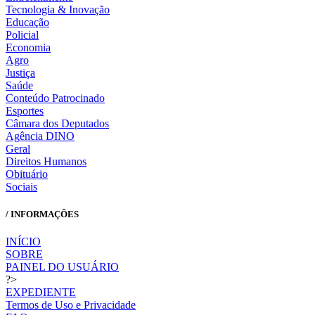
Tecnologia & Inovação
Educação
Policial
Economia
Agro
Justiça
Saúde
Conteúdo Patrocinado
Esportes
Câmara dos Deputados
Agência DINO
Geral
Direitos Humanos
Obituário
Sociais
/ INFORMAÇÕES
INÍCIO
SOBRE
PAINEL DO USUÁRIO
?>
EXPEDIENTE
Termos de Uso e Privacidade