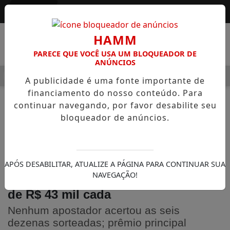
Entrar
HAMM
PARECE QUE VOCÊ USA UM BLOQUEADOR DE
ANÚNCIOS
MENU
 ALEGRE OSVALDO PEDRO DOS SANTOS, O “NEGUINHO DA COX
A publicidade é uma fonte importante de
financiamento do nosso conteúdo. Para
continuar navegando, por favor desabilite seu
bloqueador de anúncios.
NOTÍCIAS
GERAL
Duas apostas de Arapongas acertam
APÓS DESABILITAR, ATUALIZE A PÁGINA PARA CONTINUAR SUA
NAVEGAÇÃO!
a quina da Mega-Sena e levam mais
de R$ 43 mil cada
Nenhum apostador acertou as seis
dezenas sorteadas; prêmio principal