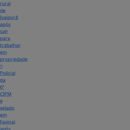
rural
de
Ivaiporã
após
sair
para
trabalhar
em
propriedade
Policial
da
6ª
CIPM
é
velado
em
Faxinal
após