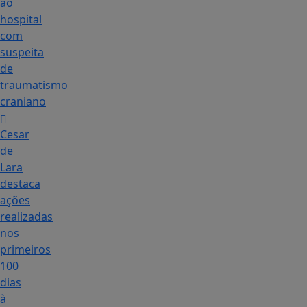
ao
hospital
com
suspeita
de
traumatismo
craniano
Cesar
de
Lara
destaca
ações
realizadas
nos
primeiros
100
dias
à