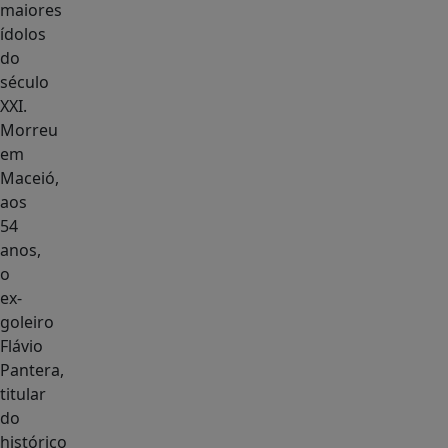
maiores
ídolos
do
século
XXI.
Morreu
em
Maceió,
aos
54
anos,
o
ex-
goleiro
Flávio
Pantera,
titular
do
histórico