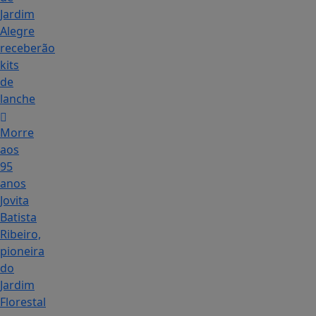
Jardim
Alegre
receberão
kits
de
lanche
Morre
aos
95
anos
Jovita
Batista
Ribeiro,
pioneira
do
Jardim
Florestal