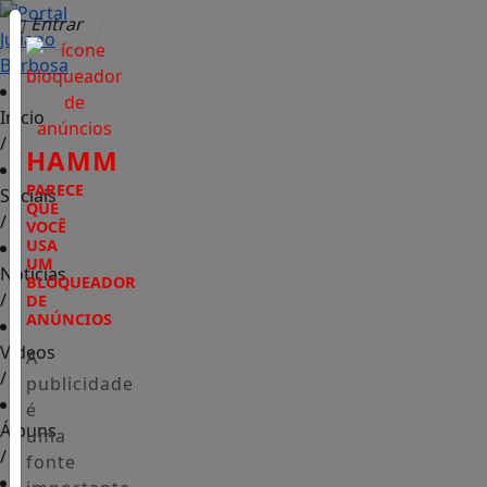
Entrar
Início
/
HAMM
PARECE
Sociais
QUE
/
VOCÊ
USA
UM
Notícias
BLOQUEADOR
/
DE
ANÚNCIOS
Vídeos
A
/
publicidade
é
Álbuns
uma
/
fonte