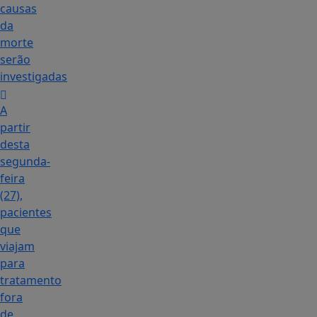
causas
da
morte
serão
investigadas
A
partir
desta
segunda-
feira
(27),
pacientes
que
viajam
para
tratamento
fora
de