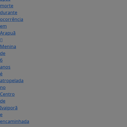
morte
durante
ocorrência
em
Arapuã
Menina
de
6
anos
é
atropelada
no
Centro
de
Ivaiporã
e
encaminhada